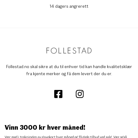
14 dagers angrerett
Follestad.no skal sikre at du til enhver tid kan handle kvalitetsklær
fra kjente merker og få dem levert der du er.
Vinn 3000 kr hver måned!
Vær med i trekningen av gavekort hver måned og få gode tilbud ved salg. Vær også