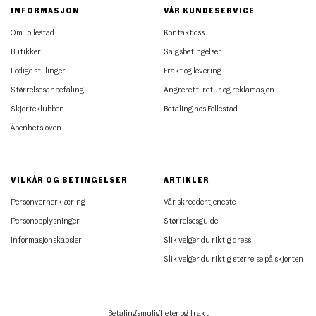
INFORMASJON
VÅR KUNDESERVICE
Om Follestad
Kontakt oss
Butikker
Salgsbetingelser
Ledige stillinger
Frakt og levering
Størrelsesanbefaling
Angrerett, retur og reklamasjon
Skjorteklubben
Betaling hos Follestad
Åpenhetsloven
VILKÅR OG BETINGELSER
ARTIKLER
Personvernerklæring
Vår skreddertjeneste
Personopplysninger
Størrelsesguide
Informasjonskapsler
Slik velger du riktig dress
Slik velger du riktig størrelse på skjorten
Betalingsmuligheter og frakt