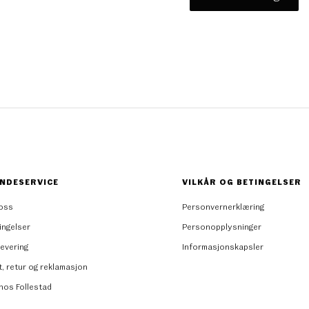
NDESERVICE
VILKÅR OG BETINGELSER
oss
Personvernerklæring
ingelser
Personopplysninger
levering
Informasjonskapsler
t, retur og reklamasjon
 hos Follestad