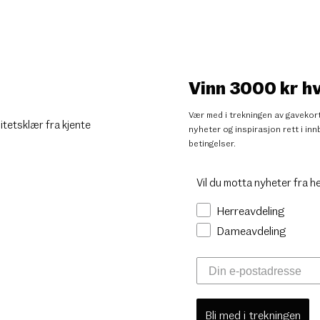
Vinn 3000 kr h
Vær med i trekningen av gavekort
litetsklær fra kjente
nyheter og inspirasjon rett i i
betingelser
.
Vil du motta nyheter fra h
Herreavdeling
Dameavdeling
Bli med i trekningen