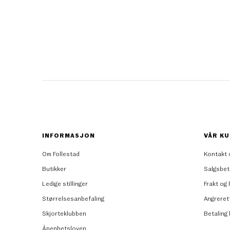
INFORMASJON
VÅR KU
Om Follestad
Kontakt 
Butikker
Salgsbet
Ledige stillinger
Frakt og 
Størrelsesanbefaling
Angreret
Skjorteklubben
Betaling
Åpenhetsloven