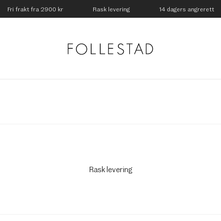
Fri frakt fra 2900 kr
Rask levering
14 dagers angrerett
Rask levering