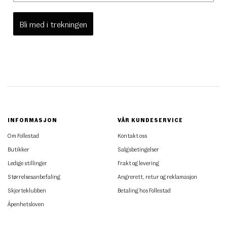
Bli med i trekningen
INFORMASJON
VÅR KUNDESERVICE
Om Follestad
Kontakt oss
Butikker
Salgsbetingelser
Ledige stillinger
Frakt og levering
Størrelsesanbefaling
Angrerett, retur og reklamasjon
Skjorteklubben
Betaling hos Follestad
Åpenhetsloven