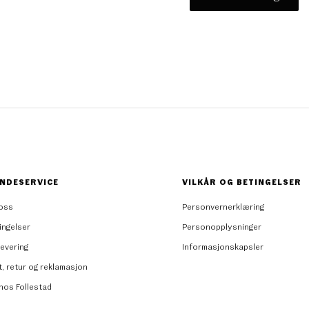
NDESERVICE
VILKÅR OG BETINGELSER
oss
Personvernerklæring
ingelser
Personopplysninger
levering
Informasjonskapsler
t, retur og reklamasjon
 hos Follestad