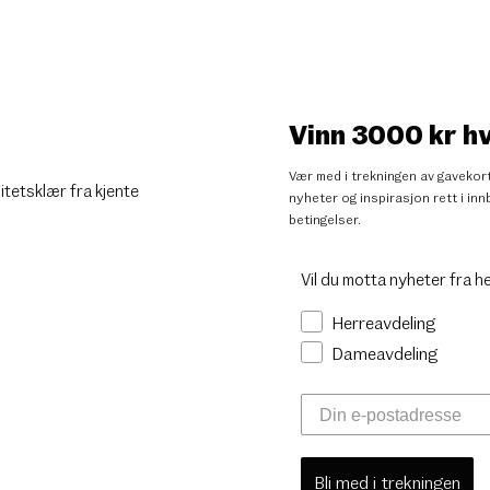
Vinn 3000 kr h
Vær med i trekningen av gavekort
litetsklær fra kjente
nyheter og inspirasjon rett i i
betingelser
.
Vil du motta nyheter fra h
Herreavdeling
Dameavdeling
Bli med i trekningen