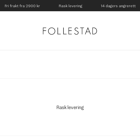
Fri frakt fra 2900 kr
Rask levering
14 dagers angrerett
Rask levering