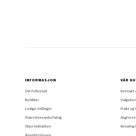
INFORMASJON
VÅR KU
Om Follestad
Kontakt 
Butikker
Salgsbet
Ledige stillinger
Frakt og 
Størrelsesanbefaling
Angreret
Skjorteklubben
Betaling
Åpenhetsloven