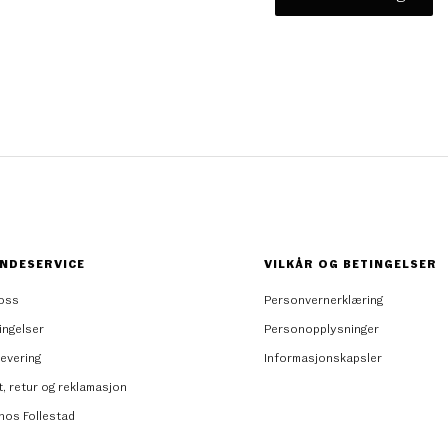
NDESERVICE
VILKÅR OG BETINGELSER
oss
Personvernerklæring
ingelser
Personopplysninger
levering
Informasjonskapsler
t, retur og reklamasjon
 hos Follestad