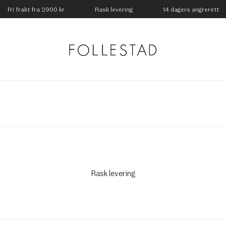
Fri frakt fra 2900 kr
Rask levering
14 dagers angrerett
Rask levering