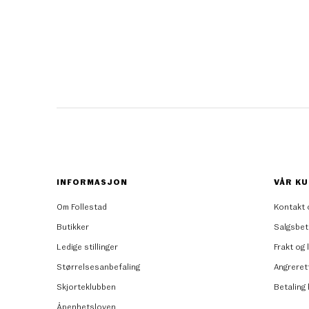
INFORMASJON
VÅR KU
Om Follestad
Kontakt 
Butikker
Salgsbet
Ledige stillinger
Frakt og 
Størrelsesanbefaling
Angreret
Skjorteklubben
Betaling
Åpenhetsloven