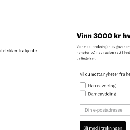
Vinn 3000 kr h
Vær med i trekningen av gavekort
litetsklær fra kjente
nyheter og inspirasjon rett i i
betingelser
.
Vil du motta nyheter fra h
Herreavdeling
Dameavdeling
Bli med i trekningen