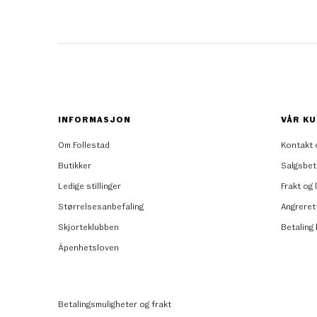
INFORMASJON
VÅR KU
Om Follestad
Kontakt 
Butikker
Salgsbet
Ledige stillinger
Frakt og 
Størrelsesanbefaling
Angreret
Skjorteklubben
Betaling
Åpenhetsloven
Betalingsmuligheter og frakt