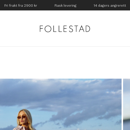
Fri frakt fra 2900 kr
Rask levering
14 dagers angrerett