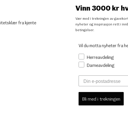
Vinn 3000 kr h
Vær med i trekningen av gavekort
litetsklær fra kjente
nyheter og inspirasjon rett i i
betingelser
.
Vil du motta nyheter fra h
Herreavdeling
Dameavdeling
Bli med i trekningen