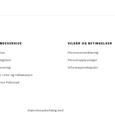
NDESERVICE
VILKÅR OG BETINGELSER
oss
Personvernerklæring
ingelser
Personopplysninger
levering
Informasjonskapsler
t, retur og reklamasjon
 hos Follestad
Størrelseanbefaling med