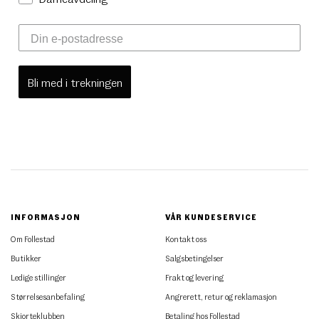
Bli med i trekningen
INFORMASJON
VÅR KUNDESERVICE
Om Follestad
Kontakt oss
Butikker
Salgsbetingelser
Ledige stillinger
Frakt og levering
Størrelsesanbefaling
Angrerett, retur og reklamasjon
Skjorteklubben
Betaling hos Follestad