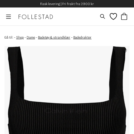
Rask levering | Fri frakt fra 2900 kr
Gå til:
–
Shop
–
Dame
–
Badetøy & strandklær
–
Badedrakter