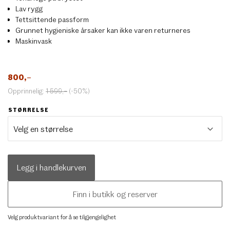
Lav rygg
Tettsittende passform
Grunnet hygieniske årsaker kan ikke varen returneres
Maskinvask
800
,–
Opprinnelig:
1 599
,–
(-50%)
STØRRELSE
Legg i handlekurven
Finn i butikk og reserver
Velg produktvariant for å se tilgjengelighet