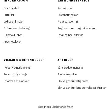
INFORMASJON
VÅR KUNDESERVICE
Om Follestad
Kontakt oss
Butikker
Salgsbetingelser
Ledige stillinger
Frakt og levering
Størrelsesanbefaling
Angrerett, retur og reklamasjon
Skjorteklubben
Betaling hos Follestad
Åpenhetsloven
VILKÅR OG BETINGELSER
ARTIKLER
Personvernerklæring
Vår skreddertjeneste
Personopplysninger
Størrelsesguide
Informasjonskapsler
Slik velger du riktig dress
Slik velger du riktig størrelse på skjorten
Betalingsmuligheter og frakt