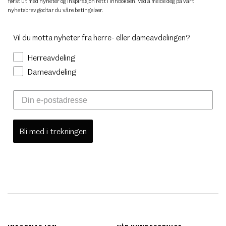
først ut med nyheter og inspirasjon rett i innboksen. Ved å melde deg på vårt
nyhetsbrev godtar du
våre betingelser
.
Vil du motta nyheter fra herre- eller dameavdelingen?
Herreavdeling
Dameavdeling
Bli med i trekningen