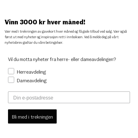
Vinn 3000 kr hver måned!
Vær med i trekningen av gavekort hver måned og få gode tilbud ved salg. Vær også
først ut med nyheter og inspirasjon rett i innboksen. Ved å melde deg på vårt
nyhetsbrev godtar du
våre betingelser
.
Vil du motta nyheter fra herre- eller dameavdelingen?
Herreavdeling
Dameavdeling
Bli med i trekningen