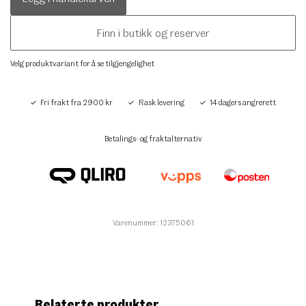
Finn i butikk og reserver
Velg produktvariant for å se tilgjengelighet
Fri frakt fra 2900 kr
Rask levering
14 dagers angrerett
Betalings- og fraktalternativ
Varenummer: 12375061
Relaterte produkter