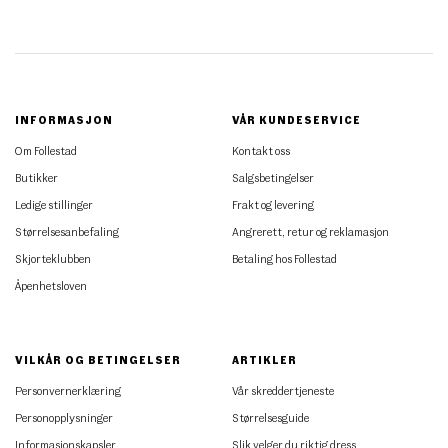
INFORMASJON
VÅR KUNDESERVICE
Om Follestad
Kontakt oss
Butikker
Salgsbetingelser
Ledige stillinger
Frakt og levering
Størrelsesanbefaling
Angrerett, retur og reklamasjon
Skjorteklubben
Betaling hos Follestad
Åpenhetsloven
VILKÅR OG BETINGELSER
ARTIKLER
Personvernerklæring
Vår skreddertjeneste
Personopplysninger
Størrelsesguide
Informasjonskapsler
Slik velger du riktig dress