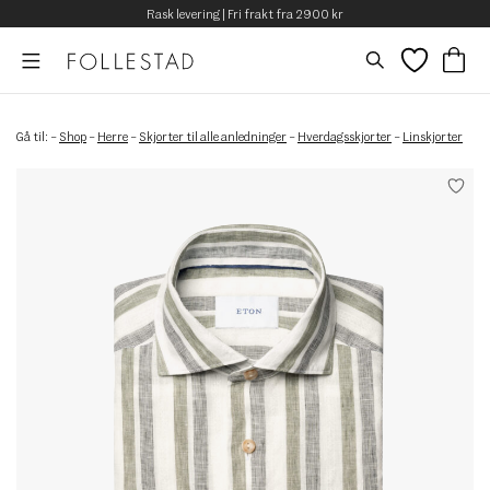
Rask levering | Fri frakt fra 2900 kr
Gå til:
–
Shop
–
Herre
–
Skjorter til alle anledninger
–
Hverdagsskjorter
–
Linskjorter