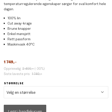
temperaturregulerende egenskaper sørger for sval komfort hele
dagen.
100% lin
Cut away-krage
Brune knapper
Enkel mansjett
Rett passform
Maskinvask 40ºC
1 749
,–
Opprinnelig:
2 499
,–
(-30%)
Siste laveste pris:
1 749
,–
STØRRELSE
Legg i handlekurven