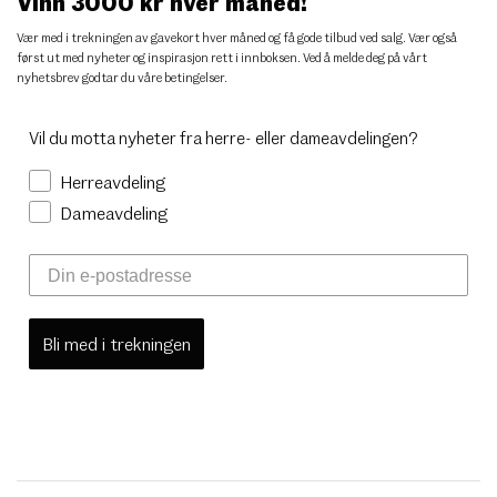
Vinn 3000 kr hver måned!
Vær med i trekningen av gavekort hver måned og få gode tilbud ved salg. Vær også
først ut med nyheter og inspirasjon rett i innboksen. Ved å melde deg på vårt
nyhetsbrev godtar du
våre betingelser
.
Vil du motta nyheter fra herre- eller dameavdelingen?
Herreavdeling
Dameavdeling
Bli med i trekningen