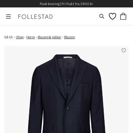
Rask levering | Fri frakt fra 2900 kr
Gå til:
–
Shop
–
Herre
–
Blazere & jakker
–
Blazere