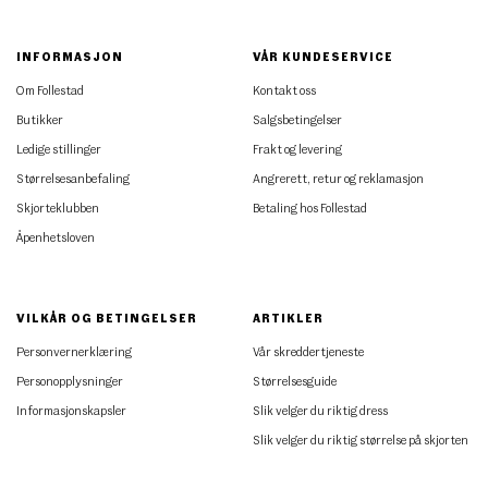
INFORMASJON
VÅR KUNDESERVICE
Om Follestad
Kontakt oss
Butikker
Salgsbetingelser
Ledige stillinger
Frakt og levering
Størrelsesanbefaling
Angrerett, retur og reklamasjon
Skjorteklubben
Betaling hos Follestad
Åpenhetsloven
VILKÅR OG BETINGELSER
ARTIKLER
Personvernerklæring
Vår skreddertjeneste
Personopplysninger
Størrelsesguide
Informasjonskapsler
Slik velger du riktig dress
Slik velger du riktig størrelse på skjorten