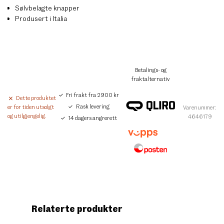
Sølvbelagte knapper
Produsert i Italia
Betalings- og
fraktalternativ
Fri frakt fra 2900 kr
Dette produktet
Rask levering
er for tiden utsolgt
Varenummer:
og utilgjengelig.
4646179
14 dagers angrerett
Relaterte produkter