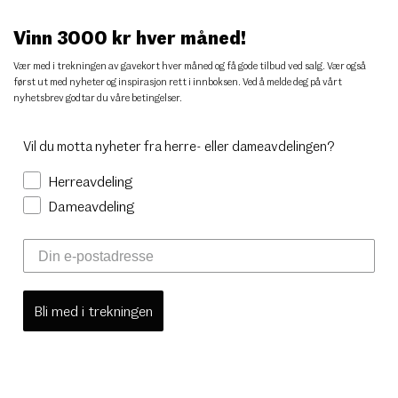
Vinn 3000 kr hver måned!
Vær med i trekningen av gavekort hver måned og få gode tilbud ved salg. Vær også
først ut med nyheter og inspirasjon rett i innboksen. Ved å melde deg på vårt
nyhetsbrev godtar du
våre betingelser
.
Vil du motta nyheter fra herre- eller dameavdelingen?
Herreavdeling
Dameavdeling
Bli med i trekningen