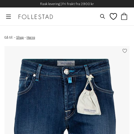
Rask levering | Fri frakt fra 2900 kr
Gå til:
–
Shop
–
Herre