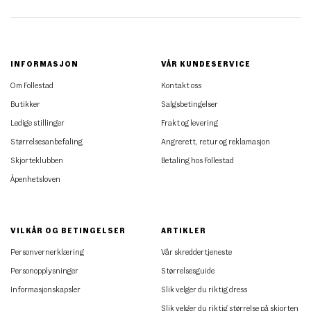
INFORMASJON
VÅR KUNDESERVICE
Om Follestad
Kontakt oss
Butikker
Salgsbetingelser
Ledige stillinger
Frakt og levering
Størrelsesanbefaling
Angrerett, retur og reklamasjon
Skjorteklubben
Betaling hos Follestad
Åpenhetsloven
VILKÅR OG BETINGELSER
ARTIKLER
Personvernerklæring
Vår skreddertjeneste
Personopplysninger
Størrelsesguide
Informasjonskapsler
Slik velger du riktig dress
Slik velger du riktig størrelse på skjorten