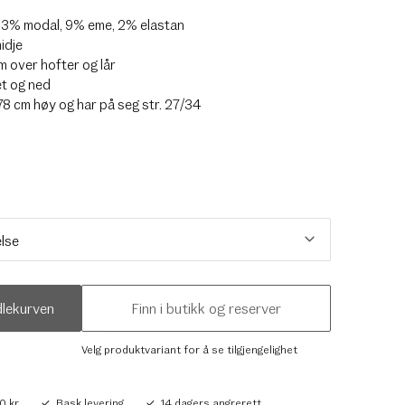
23% modal, 9% eme, 2% elastan
idje
 over hofter og lår
et og ned
78 cm høy og har på seg str. 27/34
dlekurven
Finn i butikk og reserver
Velg produktvariant for å se tilgjengelighet
0 kr
Rask levering
14 dagers angrerett