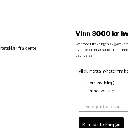
Vinn 3000 kr h
Vær med i trekningen av gavekort
litetsklær fra kjente
nyheter og inspirasjon rett i i
betingelser
.
Vil du motta nyheter fra h
Herreavdeling
Dameavdeling
Bli med i trekningen