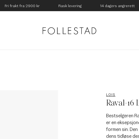
Fri frakt fra 2900 kr
Rask levering
14 dagers angrerett
LOIS
Raval-16 
Bestselgeren Ra
er en eksepsjone
formen sin. Den 
dens tidløse des