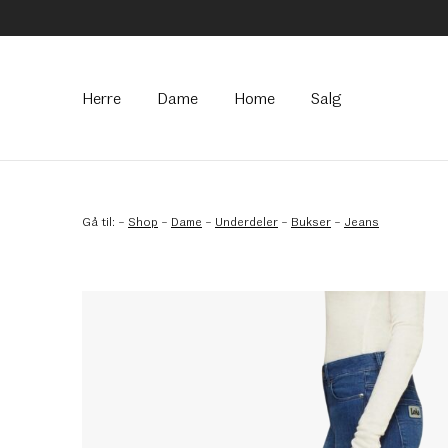
Hovedmeny
Herre
Dame
Home
Salg
Gå til:
–
Shop
–
Dame
–
Underdeler
–
Bukser
–
Jeans