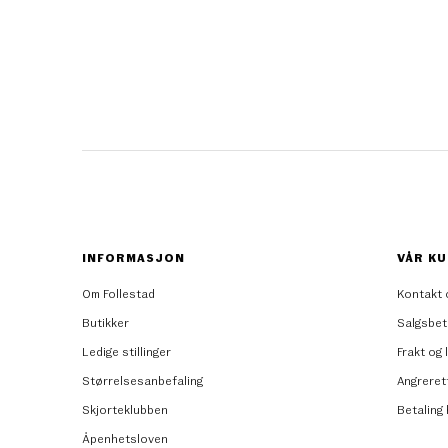
INFORMASJON
VÅR KU
Om Follestad
Kontakt 
Butikker
Salgsbet
Ledige stillinger
Frakt og 
Størrelsesanbefaling
Angreret
Skjorteklubben
Betaling
Åpenhetsloven