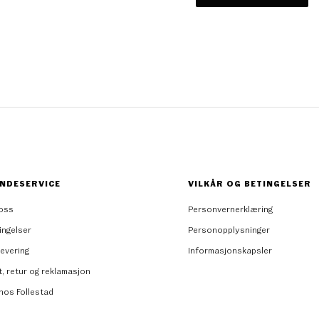
NDESERVICE
VILKÅR OG BETINGELSER
oss
Personvernerklæring
ingelser
Personopplysninger
levering
Informasjonskapsler
t, retur og reklamasjon
 hos Follestad