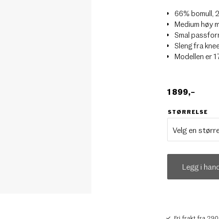
66% bomull, 
Medium høy m
Smal passform
Sleng fra kne
Modellen er 1
1 899
,–
STØRRELSE
Legg i han
Fri frakt fra 290