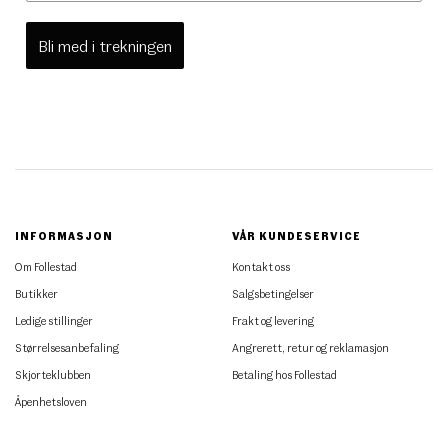
Bli med i trekningen
INFORMASJON
VÅR KUNDESERVICE
Om Follestad
Kontakt oss
Butikker
Salgsbetingelser
Ledige stillinger
Frakt og levering
Størrelsesanbefaling
Angrerett, retur og reklamasjon
Skjorteklubben
Betaling hos Follestad
Åpenhetsloven