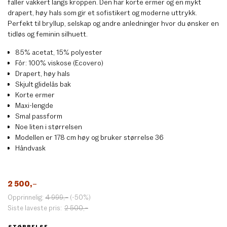
faller vakkert langs kroppen. Den har korte ermer og en mykt
drapert, høy hals som gir et sofistikert og moderne uttrykk.
Perfekt til bryllup, selskap og andre anledninger hvor du ønsker en
tidløs og feminin silhuett.
85% acetat, 15% polyester
Fôr: 100% viskose (Ecovero)
Drapert, høy hals
Skjult glidelås bak
Korte ermer
Maxi-lengde
Smal passform
Noe liten i størrelsen
Modellen er 178 cm høy og bruker størrelse 36
Håndvask
2 500
,–
Opprinnelig:
4 999
,–
(-50%)
Siste laveste pris:
2 500
,–
STØRRELSE