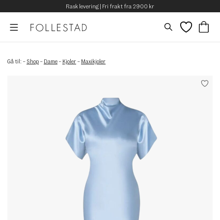
Rask levering | Fri frakt fra 2900 kr
Gå til:
–
Shop
–
Dame
–
Kjoler
–
Maxikjoler