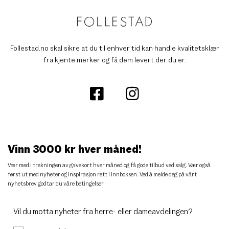
Follestad.no skal sikre at du til enhver tid kan handle kvalitetsklær
fra kjente merker og få dem levert der du er.
Vinn 3000 kr hver måned!
Vær med i trekningen av gavekort hver måned og få gode tilbud ved salg. Vær også
først ut med nyheter og inspirasjon rett i innboksen. Ved å melde deg på vårt
nyhetsbrev godtar du
våre betingelser
.
Vil du motta nyheter fra herre- eller dameavdelingen?