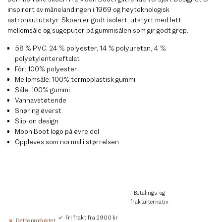
inspirert av månelandingen i 1969 og høyteknologisk
astronaututstyr. Skoen er godt isolert, utstyrt med lett
mellomsåle og sugeputer på gummisålen som gir godt grep.
58 % PVC, 24 % polyester, 14 % polyuretan, 4 %
polyetylentereftalat
Fôr: 100% polyester
Mellomsåle: 100% termoplastisk gummi
Såle: 100% gummi
Vannavstøtende
Snøring øverst
Slip-on design
Moon Boot logo på øvre del
Oppleves som normal i størrelsen
Betalings- og
fraktalternativ
Fri frakt fra 2900 kr
Dette produktet