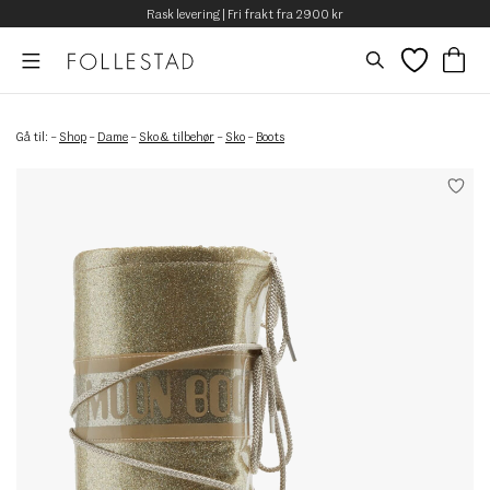
Rask levering | Fri frakt fra 2900 kr
Gå til:
–
Shop
–
Dame
–
Sko & tilbehør
–
Sko
–
Boots