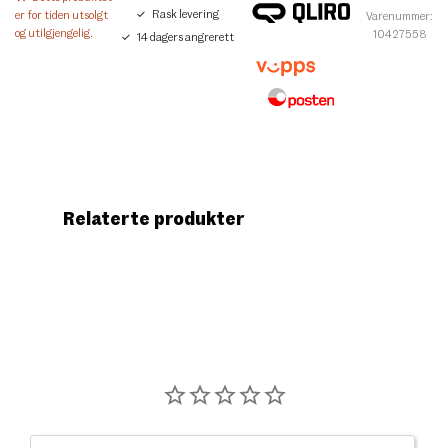
Rask levering
er for tiden utsolgt
Varenummer:
og utilgjengelig.
10427558
14 dagers angrerett
Relaterte produkter