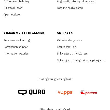
Størrelsesanbefaling
Angrerett, retur og reklamasjon
Skjorteklubben
Betaling hos Follestad
Åpenhetsloven
VILKÅR OG BETINGELSER
ARTIKLER
Personvernerklæring
Vår skreddertjeneste
Personopplysninger
Størrelsesguide
Informasjonskapsler
Slik velger du riktig dress
Slik velger du riktig størrelse på skjorten
Betalingsmuligheter og frakt
Størrelseanbefaling med