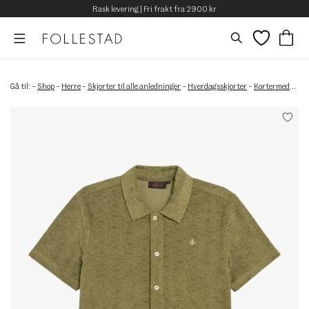
Rask levering | Fri frakt fra 2900 kr
Gå til:
–
Shop
–
Herre
–
Skjorter til alle anledninger
–
Hverdagsskjorter
–
Kortermede skjorter