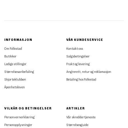
INFORMASJON
VÅR KUNDESERVICE
Om Follestad
Kontakt oss
Butikker
Salgsbetingelser
Ledige stillinger
Frakt og levering
Størrelsesanbefaling
Angrerett, retur og reklamasjon
Skjorteklubben
Betaling hos Follestad
Åpenhetsloven
VILKÅR OG BETINGELSER
ARTIKLER
Personvernerklæring
Vår skreddertjeneste
Personopplysninger
Størrelsesguide