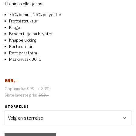
til chinos eller jeans.
75% bomull, 25% polyester
Frottéstruktur
Krage
Brodert lilje på brystet
Knappelukking
Korte ermer
Rett passform
Maskinvask 30ºC
699
,–
Opprinnelig:
999
,–
(-30%)
Siste laveste pris:
699
,–
STØRRELSE