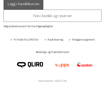
Legg i handlekurven
Finn i butikk og reserver
Velg produktvariant for å se tilgjengelighet
Fri frakt fra 2900 kr
Rask levering
14 dagers angrerett
Betalings- og fraktalternativ
Varenummer: 12482738