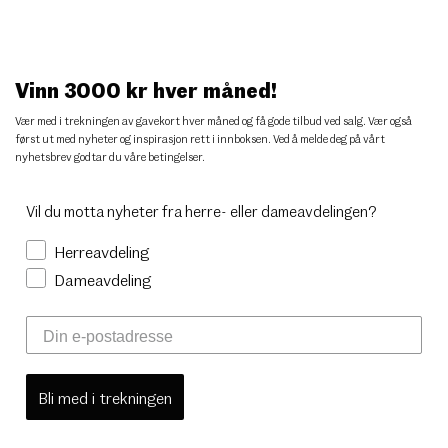
Vinn 3000 kr hver måned!
Vær med i trekningen av gavekort hver måned og få gode tilbud ved salg. Vær også
først ut med nyheter og inspirasjon rett i innboksen. Ved å melde deg på vårt
nyhetsbrev godtar du
våre betingelser
.
Vil du motta nyheter fra herre- eller dameavdelingen?
Herreavdeling
Dameavdeling
Bli med i trekningen