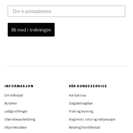
Bli med i trekningen
INFORMASJON
VÅR KUNDESERVICE
Om Follestad
Kontakt oss
Butikker
Salgsbetingelser
Ledige stillinger
Frakt og levering
Størrelsesanbefaling
Angrerett, retur og reklamasjon
Skjorteklubben
Betaling hos Follestad