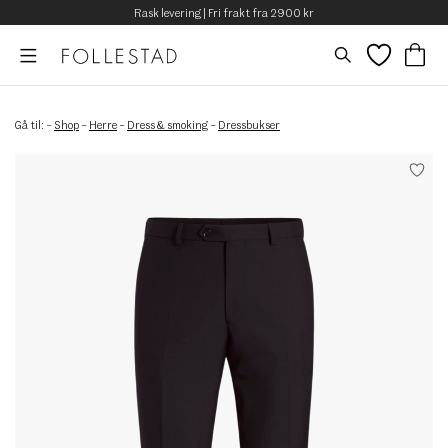
Rask levering | Fri frakt fra 2900 kr
Gå til:
–
Shop
–
Herre
–
Dress & smoking
–
Dressbukser