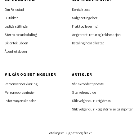
Om Follestad
Kontakt oss
Butikker
Salgsbetingelser
Ledige stillinger
Frakt og levering
Størrelsesanbefaling
Angrerett, retur og reklamasjon
Skjorteklubben
Betaling hos Follestad
Åpenhetsloven
VILKÅR OG BETINGELSER
ARTIKLER
Personvernerklæring
Vår skreddertjeneste
Personopplysninger
Størrelsesguide
Informasjonskapsler
Slik velger du riktig dress
Slik velger du riktig størrelse på skjorten
Betalingsmuligheter og frakt