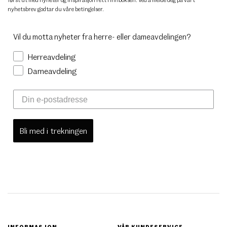
nyhetsbrev godtar du
våre betingelser
.
Vil du motta nyheter fra herre- eller dameavdelingen?
Herreavdeling
Dameavdeling
Bli med i trekningen
INFORMASJON
VÅR KUNDESERVICE