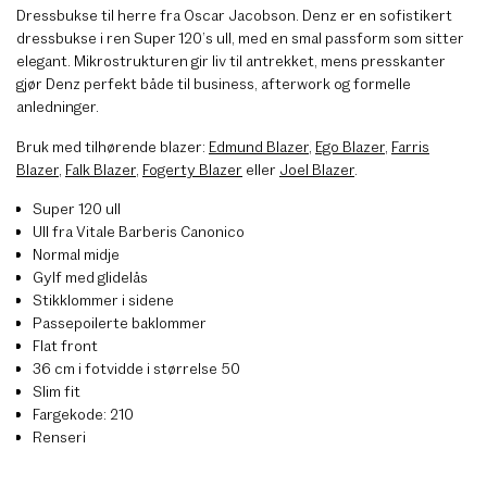
Dressbukse til herre fra Oscar Jacobson. Denz er en sofistikert
dressbukse i ren Super 120’s ull, med en smal passform som sitter
elegant. Mikrostrukturen gir liv til antrekket, mens presskanter
gjør Denz perfekt både til business, afterwork og formelle
anledninger.
Bruk med tilhørende blazer:
Edmund Blazer
,
Ego Blazer
,
Farris
Blazer
,
Falk Blazer
,
Fogerty Blazer
eller
Joel Blazer
.
Super 120 ull
Ull fra Vitale Barberis Canonico
Normal midje
Gylf med glidelås
Stikklommer i sidene
Passepoilerte baklommer
Flat front
36 cm i fotvidde i størrelse 50
Slim fit
Fargekode: 210
Renseri