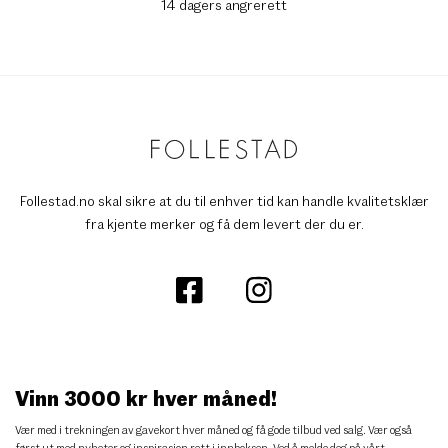
14 dagers angrerett
Follestad.no skal sikre at du til enhver tid kan handle kvalitetsklær
fra kjente merker og få dem levert der du er.
Vinn 3000 kr hver måned!
Vær med i trekningen av gavekort hver måned og få gode tilbud ved salg. Vær også
først ut med nyheter og inspirasjon rett i innboksen. Ved å melde deg på vårt