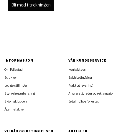
Bli med i trekningen
INFORMASJON
VÅR KUNDESERVICE
Om Follestad
Kontakt oss
Butikker
Salgsbetingelser
Ledige stillinger
Frakt og levering
Størrelsesanbefaling
Angrerett, retur og reklamasjon
Skjorteklubben
Betaling hos Follestad
Åpenhetsloven
VILKÅR OG BETINGELSER
ARTIKLER