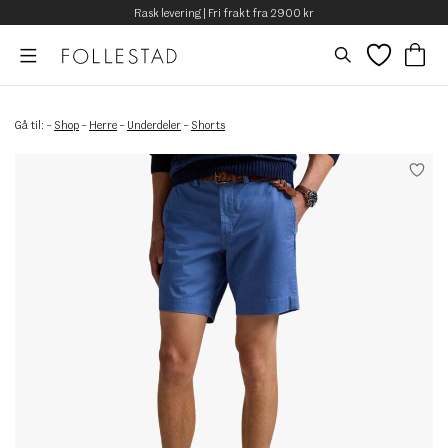
Rask levering | Fri frakt fra 2900 kr
Gå til:
–
Shop
–
Herre
–
Underdeler
–
Shorts