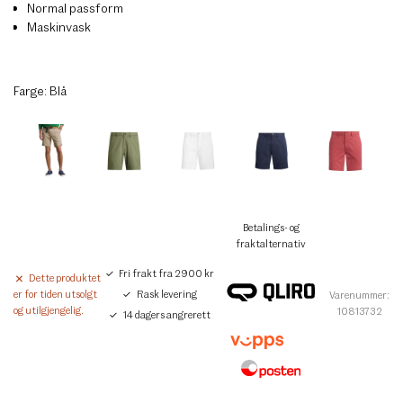
Normal passform
Maskinvask
Farge:
Blå
Betalings- og
fraktalternativ
Fri frakt fra 2900 kr
Dette produktet
Rask levering
er for tiden utsolgt
Varenummer:
og utilgjengelig.
10813732
14 dagers angrerett