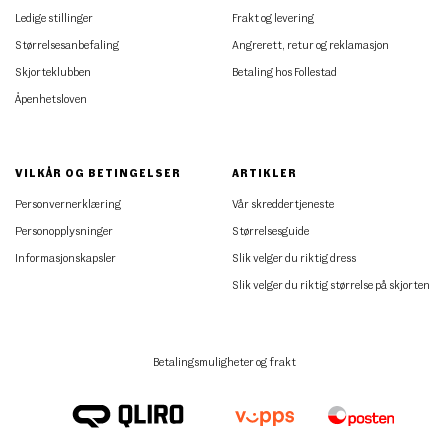
Ledige stillinger
Frakt og levering
Størrelsesanbefaling
Angrerett, retur og reklamasjon
Skjorteklubben
Betaling hos Follestad
Åpenhetsloven
VILKÅR OG BETINGELSER
ARTIKLER
Personvernerklæring
Vår skreddertjeneste
Personopplysninger
Størrelsesguide
Informasjonskapsler
Slik velger du riktig dress
Slik velger du riktig størrelse på skjorten
Betalingsmuligheter og frakt