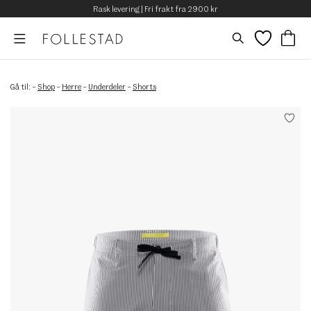
Rask levering | Fri frakt fra 2900 kr
Gå til:
–
Shop
–
Herre
–
Underdeler
–
Shorts