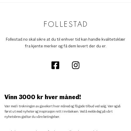
Follestad.no skal sikre at du til enhver tid kan handle kvalitetsklær
fra kjente merker og få dem levert der du er.
Vinn 3000 kr hver måned!
Vær med i trekningen av gavekort hver måned og få gode tilbud ved salg. Vær også
først ut med nyheter og inspirasjon rett i innboksen. Ved å melde deg på vårt
nyhetsbrev godtar du
våre betingelser
.