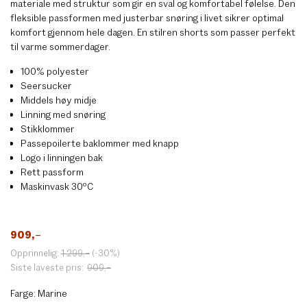
materiale med struktur som gir en sval og komfortabel følelse. Den
fleksible passformen med justerbar snøring i livet sikrer optimal
komfort gjennom hele dagen. En stilren shorts som passer perfekt
til varme sommerdager.
100% polyester
Seersucker
Middels høy midje
Linning med snøring
Stikklommer
Passepoilerte baklommer med knapp
Logo i linningen bak
Rett passform
Maskinvask 30ºC
909
,–
Opprinnelig:
1 299
,–
(-30%)
Siste laveste pris:
909
,–
Farge:
Marine