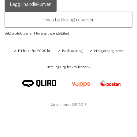
Legg i handlekurven
Finn i butikk og reserver
Velg produktvariant for å se tilgjengelighet
Fri frakt fra 2900 kr
Rask levering
14 dagers angrerett
Betalings- og fraktalternativ
Varenummer: 12519013