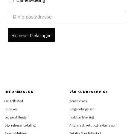
Bli med i trekningen
INFORMASJON
VÅR KUNDESERVICE
Om Follestad
Kontakt oss
Butikker
Salgsbetingelser
Ledige stillinger
Frakt og levering
Størrelsesanbefaling
Angrerett, retur og reklamasjon
Skjorteklubben
Betaling hos Follestad