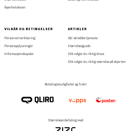
Åpenhetsloven
VILKÅR OG BETINGELSER
ARTIKLER
Personvernerklæring
Vår skreddertjeneste
Personopplysninger
Størrelsesguide
Informasjonskapsler
Slik velger du riktig dress
Slik velger du riktig størrelse på skjorten
Betalingsmuligheter og frakt
Størrelseanbefaling med