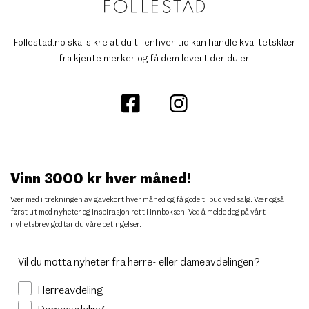
Follestad.no skal sikre at du til enhver tid kan handle kvalitetsklær
fra kjente merker og få dem levert der du er.
Vinn 3000 kr hver måned!
Vær med i trekningen av gavekort hver måned og få gode tilbud ved salg. Vær også
først ut med nyheter og inspirasjon rett i innboksen. Ved å melde deg på vårt
nyhetsbrev godtar du
våre betingelser
.
Vil du motta nyheter fra herre- eller dameavdelingen?
Herreavdeling
Dameavdeling