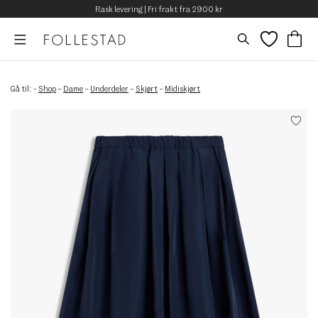
Rask levering | Fri frakt fra 2900 kr
Gå til:
–
Shop
–
Dame
–
Underdeler
–
Skjørt
–
Midiskjørt