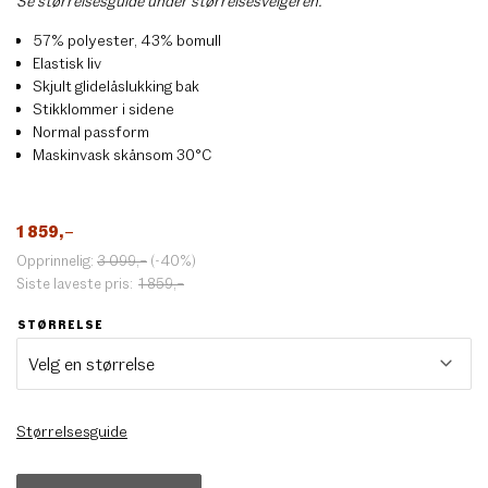
Se størrelsesguide under størrelsesvelgeren.
57% polyester, 43% bomull
Elastisk liv
Skjult glidelåslukking bak
Stikklommer i sidene
Normal passform
Maskinvask skånsom 30°C
1 859
,–
Opprinnelig:
3 099
,–
(-40%)
Siste laveste pris:
1 859
,–
STØRRELSE
Størrelsesguide