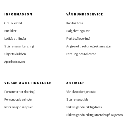
INFORMASJON
VÅR KUNDESERVICE
Om Follestad
Kontakt oss
Butikker
Salgsbetingelser
Ledige stillinger
Frakt og levering
Størrelsesanbefaling
Angrerett, retur og reklamasjon
Skjorteklubben
Betaling hos Follestad
Åpenhetsloven
VILKÅR OG BETINGELSER
ARTIKLER
Personvernerklæring
Vår skreddertjeneste
Personopplysninger
Størrelsesguide
Informasjonskapsler
Slik velger du riktig dress
Slik velger du riktig størrelse på skjorten