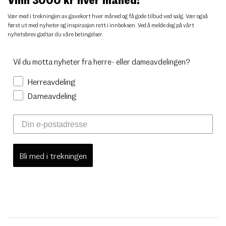
Vær med i trekningen av gavekort hver måned og få gode tilbud ved salg. Vær også
først ut med nyheter og inspirasjon rett i innboksen. Ved å melde deg på vårt
nyhetsbrev godtar du
våre betingelser
.
Vil du motta nyheter fra herre- eller dameavdelingen?
Herreavdeling
Dameavdeling
Bli med i trekningen