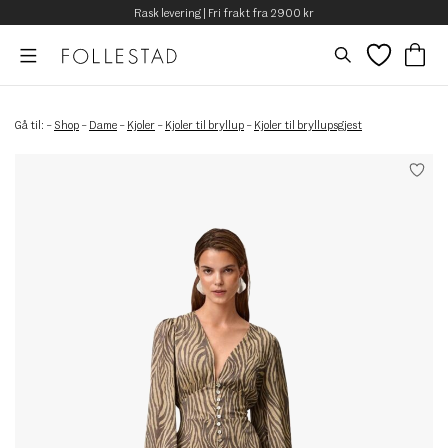
Rask levering | Fri frakt fra 2900 kr
Gå til:
–
Shop
–
Dame
–
Kjoler
–
Kjoler til bryllup
–
Kjoler til bryllupsgjest