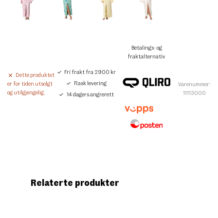
Betalings- og
fraktalternativ
Fri frakt fra 2900 kr
Dette produktet
Rask levering
er for tiden utsolgt
Varenummer:
og utilgjengelig.
11113000
14 dagers angrerett
Relaterte produkter