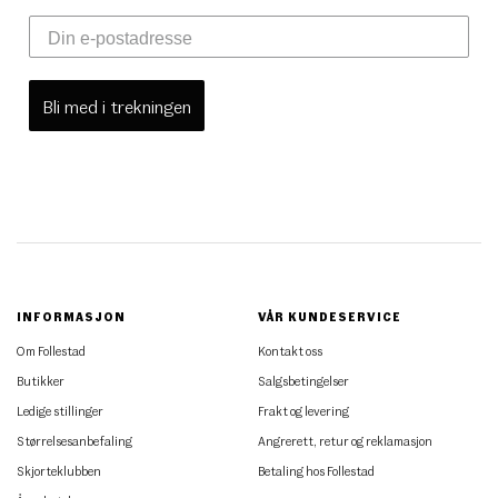
Bli med i trekningen
INFORMASJON
VÅR KUNDESERVICE
Om Follestad
Kontakt oss
Butikker
Salgsbetingelser
Ledige stillinger
Frakt og levering
Størrelsesanbefaling
Angrerett, retur og reklamasjon
Skjorteklubben
Betaling hos Follestad