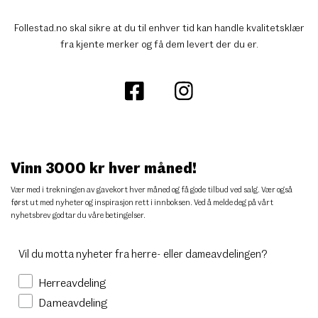
Follestad.no skal sikre at du til enhver tid kan handle kvalitetsklær
fra kjente merker og få dem levert der du er.
Vinn 3000 kr hver måned!
Vær med i trekningen av gavekort hver måned og få gode tilbud ved salg. Vær også
først ut med nyheter og inspirasjon rett i innboksen. Ved å melde deg på vårt
nyhetsbrev godtar du
våre betingelser
.
Vil du motta nyheter fra herre- eller dameavdelingen?
Herreavdeling
Dameavdeling