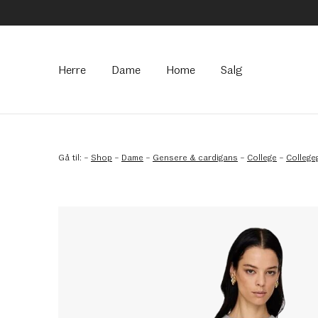
Hovedmeny
Herre
Dame
Home
Salg
Gå til:
–
Shop
–
Dame
–
Gensere & cardigans
–
College
–
College