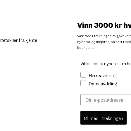
Vinn 3000 kr h
Vær med i trekningen av gavekort
litetsklær fra kjente
nyheter og inspirasjon rett i i
betingelser
.
Vil du motta nyheter fra h
Herreavdeling
Dameavdeling
Bli med i trekningen