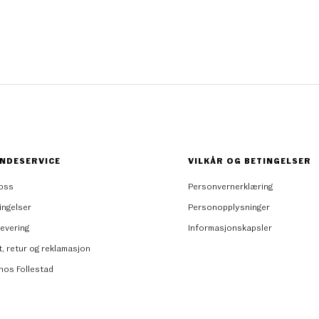
NDESERVICE
VILKÅR OG BETINGELSER
oss
Personvernerklæring
ingelser
Personopplysninger
levering
Informasjonskapsler
t, retur og reklamasjon
 hos Follestad