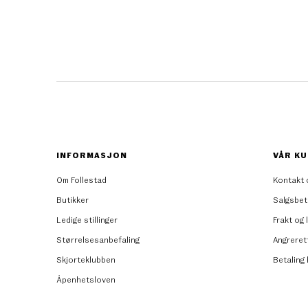
INFORMASJON
VÅR KU
Om Follestad
Kontakt 
Butikker
Salgsbet
Ledige stillinger
Frakt og 
Størrelsesanbefaling
Angreret
Skjorteklubben
Betaling
Åpenhetsloven