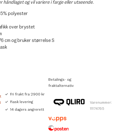
 håndlaget og vil variere i farge eller utseende.
35% polyester
afikk over brystet
m
76 cm og bruker størrelse S
vask
Betalings- og
fraktalternativ
Fri frakt fra 2900 kr
t
Rask levering
t
Varenummer:
11174765
14 dagers angrerett