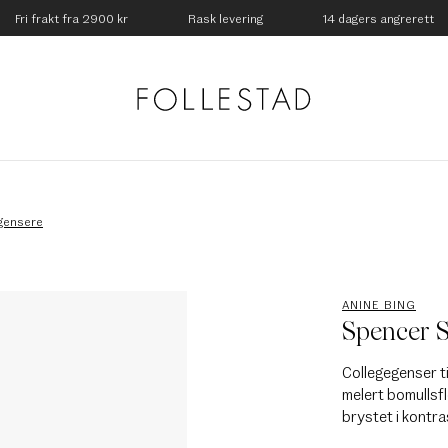
Fri frakt fra 2900 kr
Rask levering
14 dagers angrerett
gensere
ANINE BING
Spencer S
Collegegenser ti
melert bomullsfl
brystet i kontra