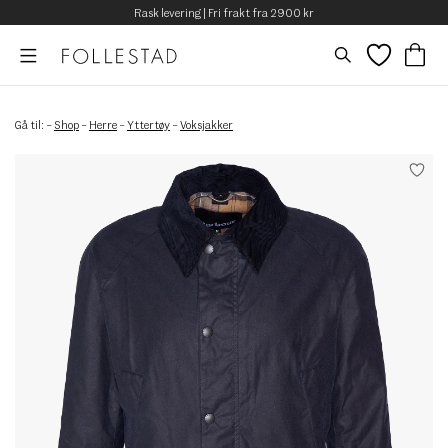
Rask levering | Fri frakt fra 2900 kr
Gå til:
–
Shop
–
Herre
–
Yttertøy
–
Voksjakker