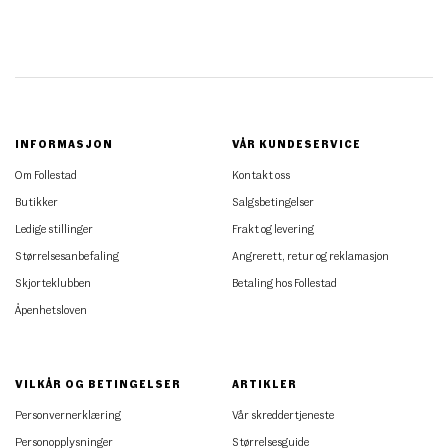
INFORMASJON
VÅR KUNDESERVICE
Om Follestad
Kontakt oss
Butikker
Salgsbetingelser
Ledige stillinger
Frakt og levering
Størrelsesanbefaling
Angrerett, retur og reklamasjon
Skjorteklubben
Betaling hos Follestad
Åpenhetsloven
VILKÅR OG BETINGELSER
ARTIKLER
Personvernerklæring
Vår skreddertjeneste
Personopplysninger
Størrelsesguide