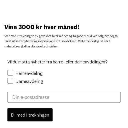
Vinn 3000 kr hver måned!
Vær med i trekningen av gavekort hver måned og få gode tilbud ved salg. Vær også
først ut med nyheter og inspirasjon rett i innboksen. Ved å melde deg på vårt
nyhetsbrev godtar du
våre betingelser
.
Vil du motta nyheter fra herre- eller dameavdelingen?
Herreavdeling
Dameavdeling
Bli med i trekningen