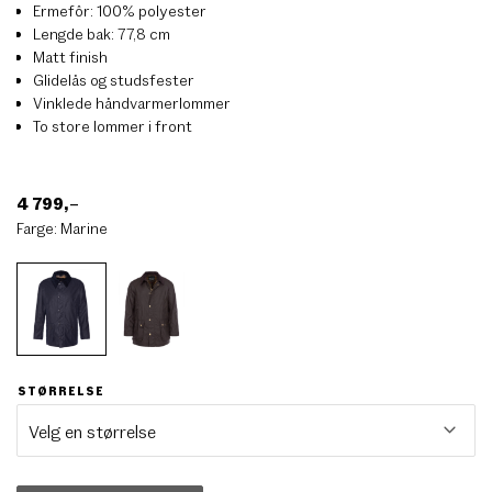
Ermefôr: 100% polyester
Lengde bak: 77,8 cm
Matt finish
Glidelås og studsfester
Vinklede håndvarmerlommer
To store lommer i front
4 799
,–
Farge:
Marine
STØRRELSE