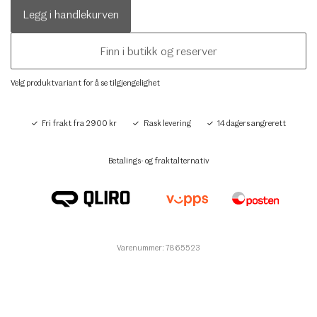
Legg i handlekurven
Finn i butikk og reserver
Velg produktvariant for å se tilgjengelighet
Fri frakt fra 2900 kr
Rask levering
14 dagers angrerett
Betalings- og fraktalternativ
Varenummer: 7865523