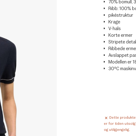
70% bomull, 3
Ribb: 100% b
pikéstruktur
Krage
V-hals
Korte ermer
Stripete detal
Ribbede ermer
Avslappet pa
Modellen er 1
30ºC maskin
Dette produkte
er for tiden utsolg
og utilgjengelig.