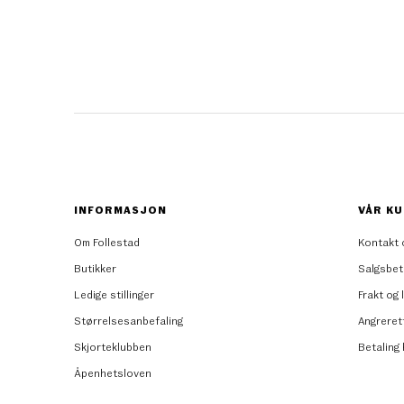
INFORMASJON
VÅR KU
Om Follestad
Kontakt 
Butikker
Salgsbet
Ledige stillinger
Frakt og 
Størrelsesanbefaling
Angreret
Skjorteklubben
Betaling
Åpenhetsloven