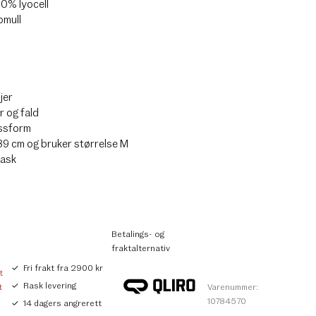
0% lyocell
omull
jer
 og fald
ssform
89 cm og bruker størrelse M
vask
Betalings- og
fraktalternativ
Fri frakt fra 2900 kr
t
Rask levering
t
Varenummer:
10784570
14 dagers angrerett