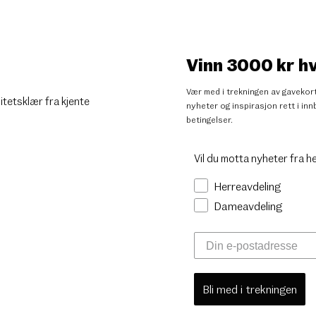
Vinn 3000 kr h
Vær med i trekningen av gavekort
litetsklær fra kjente
nyheter og inspirasjon rett i i
betingelser
.
Vil du motta nyheter fra h
Herreavdeling
Dameavdeling
Bli med i trekningen