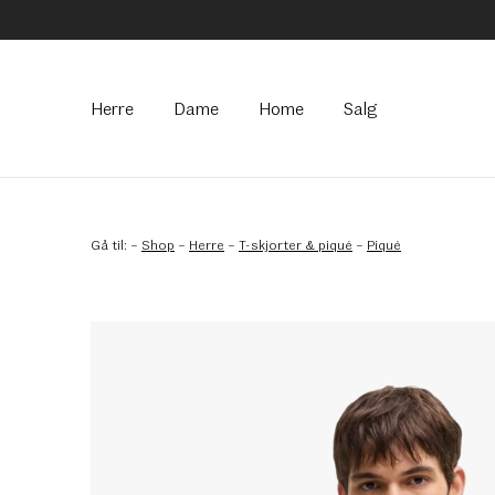
Hovedmeny
Herre
Dame
Home
Salg
Gå til:
–
Shop
–
Herre
–
T-skjorter & piqué
–
Piqué