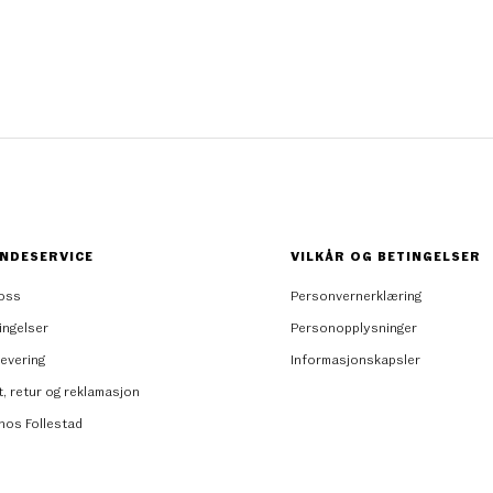
NDESERVICE
VILKÅR OG BETINGELSER
oss
Personvernerklæring
ingelser
Personopplysninger
levering
Informasjonskapsler
t, retur og reklamasjon
 hos Follestad