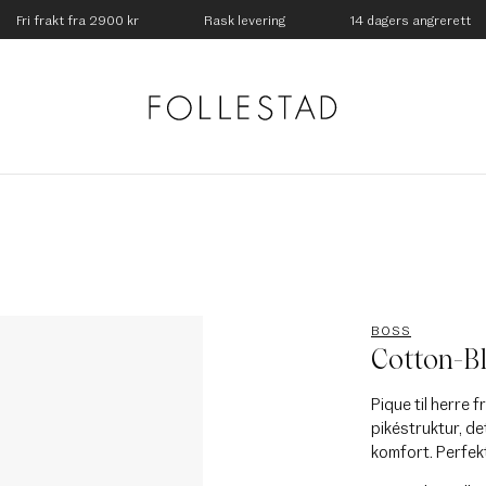
Fri frakt fra 2900 kr
Rask levering
14 dagers angrerett
BOSS
Cotton-Bl
Pique til herre
pikéstruktur, de
komfort. Perfek