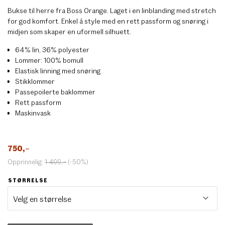
Bukse til herre fra Boss Orange. Laget i en linblanding med stretch
for god komfort. Enkel å style med en rett passform og snøring i
midjen som skaper en uformell silhuett.
64% lin, 36% polyester
Lommer: 100% bomull
Elastisk linning med snøring
Stikklommer
Passepoilerte baklommer
Rett passform
Maskinvask
750
,–
Opprinnelig:
1 499
,–
(-50%)
STØRRELSE