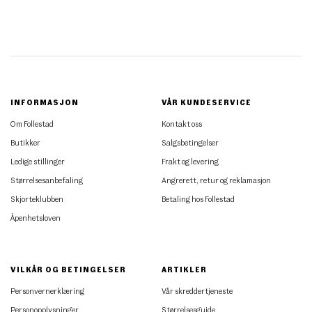
INFORMASJON
VÅR KUNDESERVICE
Om Follestad
Kontakt oss
Butikker
Salgsbetingelser
Ledige stillinger
Frakt og levering
Størrelsesanbefaling
Angrerett, retur og reklamasjon
Skjorteklubben
Betaling hos Follestad
Åpenhetsloven
VILKÅR OG BETINGELSER
ARTIKLER
Personvernerklæring
Vår skreddertjeneste
Personopplysninger
Størrelsesguide