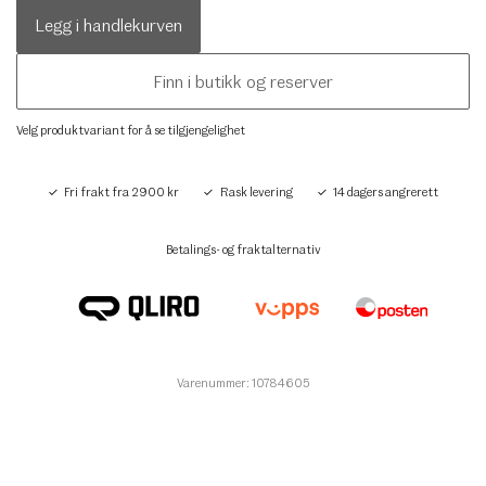
Legg i handlekurven
Finn i butikk og reserver
Velg produktvariant for å se tilgjengelighet
Fri frakt fra 2900 kr
Rask levering
14 dagers angrerett
Betalings- og fraktalternativ
Varenummer: 10784605