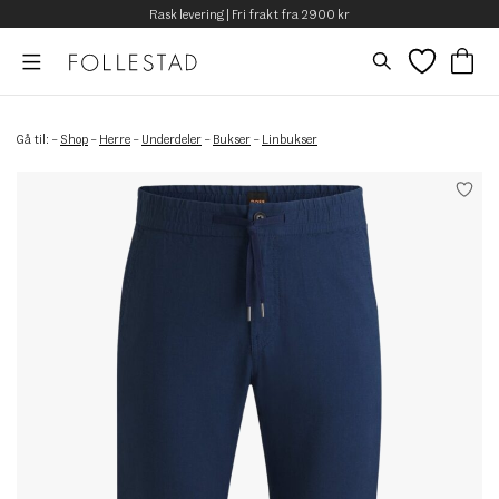
Rask levering | Fri frakt fra 2900 kr
Gå til:
–
Shop
–
Herre
–
Underdeler
–
Bukser
–
Linbukser