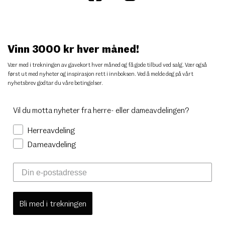
Vinn 3000 kr hver måned!
Vær med i trekningen av gavekort hver måned og få gode tilbud ved salg. Vær også
først ut med nyheter og inspirasjon rett i innboksen. Ved å melde deg på vårt
nyhetsbrev godtar du
våre betingelser
.
Vil du motta nyheter fra herre- eller dameavdelingen?
Herreavdeling
Dameavdeling
Bli med i trekningen