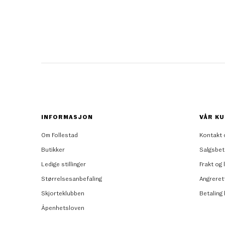
INFORMASJON
VÅR KU
Om Follestad
Kontakt 
Butikker
Salgsbet
Ledige stillinger
Frakt og 
Størrelsesanbefaling
Angreret
Skjorteklubben
Betaling
Åpenhetsloven