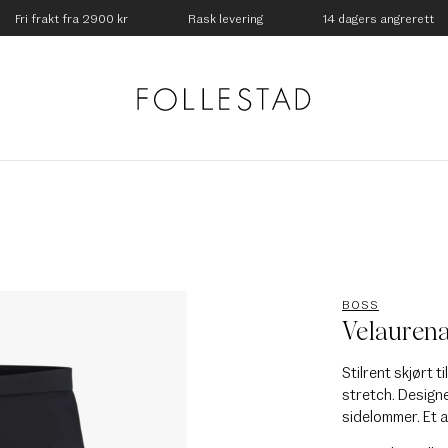
Fri frakt fra 2900 kr
Rask levering
14 dagers angrerett
BOSS
Velaurena
Stilrent skjørt 
stretch. Design
sidelommer. Et a