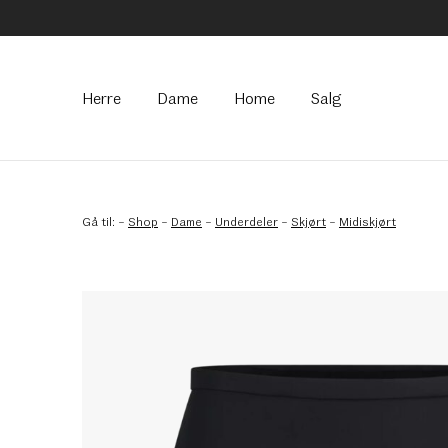
Hovedmeny
Herre
Dame
Home
Salg
Gå til:
–
Shop
–
Dame
–
Underdeler
–
Skjørt
–
Midiskjørt