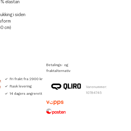
4% elastan
lukking i siden
sform
60 cm)
Betalings- og
fraktalternativ
Fri frakt fra 2900 kr
t
Rask levering
t
Varenummer:
10784745
14 dagers angrerett