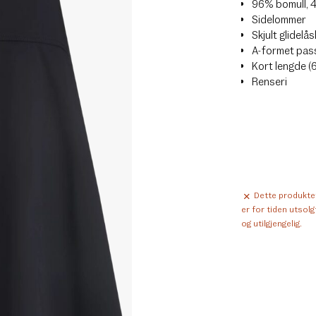
96% bomull, 
Sidelommer
Skjult glidelås
A-formet pas
Kort lengde (
Renseri
Dette produkte
er for tiden utsolg
og utilgjengelig.