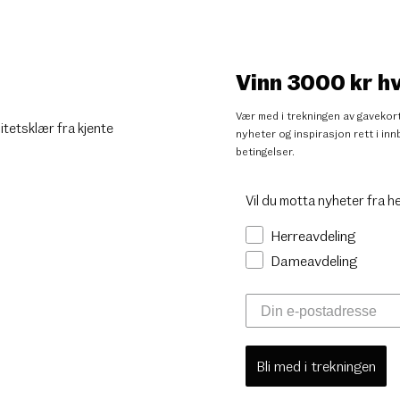
Vinn 3000 kr h
Vær med i trekningen av gavekort
litetsklær fra kjente
nyheter og inspirasjon rett i i
betingelser
.
Vil du motta nyheter fra h
Herreavdeling
Dameavdeling
Bli med i trekningen