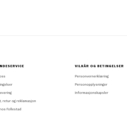
NDESERVICE
VILKÅR OG BETINGELSER
oss
Personvernerklæring
ingelser
Personopplysninger
levering
Informasjonskapsler
t, retur og reklamasjon
 hos Follestad