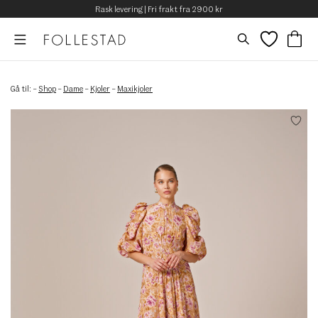
Rask levering | Fri frakt fra 2900 kr
Gå til:
–
Shop
–
Dame
–
Kjoler
–
Maxikjoler