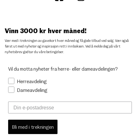
Vinn 3000 kr hver måned!
Vær med i trekningen av gavekort hver måned og få gode tilbud ved salg. Vær også
først ut med nyheter og inspirasjon rett i innboksen. Ved å melde deg på vårt
nyhetsbrev godtar du
våre betingelser
.
Vil du motta nyheter fra herre- eller dameavdelingen?
Herreavdeling
Dameavdeling
Bli med i trekningen