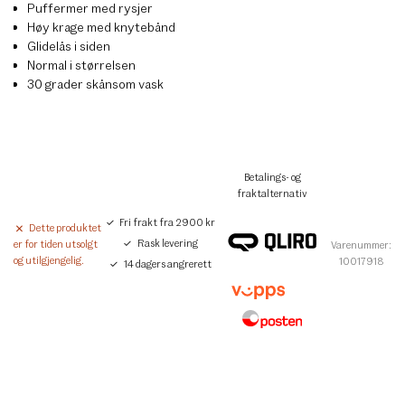
Puffermer med rysjer
Høy krage med knytebånd
Glidelås i siden
Normal i størrelsen
30 grader skånsom vask
Betalings- og
fraktalternativ
Fri frakt fra 2900 kr
Dette produktet
Rask levering
er for tiden utsolgt
Varenummer:
og utilgjengelig.
10017918
14 dagers angrerett