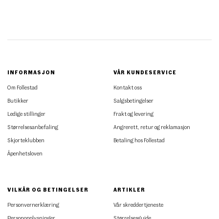
INFORMASJON
VÅR KUNDESERVICE
Om Follestad
Kontakt oss
Butikker
Salgsbetingelser
Ledige stillinger
Frakt og levering
Størrelsesanbefaling
Angrerett, retur og reklamasjon
Skjorteklubben
Betaling hos Follestad
Åpenhetsloven
VILKÅR OG BETINGELSER
ARTIKLER
Personvernerklæring
Vår skreddertjeneste
Personopplysninger
Størrelsesguide