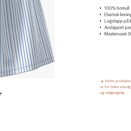
100% bomull
Elastisk linnin
Logolapp på l
Avslappet pa
Maskinvask 
Dette produkte
er for tiden utsolg
r
og utilgjengelig.