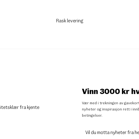
Rask levering
Vinn 3000 kr h
Vær med i trekningen av gavekort
litetsklær fra kjente
nyheter og inspirasjon rett i i
betingelser
.
Vil du motta nyheter fra h