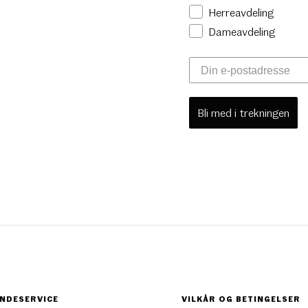
Herreavdeling
Dameavdeling
Bli med i trekningen
NDESERVICE
VILKÅR OG BETINGELSER