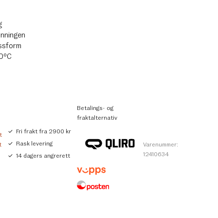
g
inningen
ssform
30ºC
Betalings- og
fraktalternativ
Fri frakt fra 2900 kr
t
Rask levering
t
Varenummer:
12410634
14 dagers angrerett