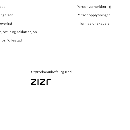
oss
Personvernerklæring
ingelser
Personopplysninger
levering
Informasjonskapsler
t, retur og reklamasjon
 hos Follestad
Størrelseanbefaling med