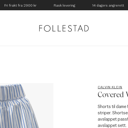
Fri frakt fra 2900 kr
Rask levering
14 dagers angrerett
CALVIN KLEIN
Covered W
Shorts til dame f
striper. Shortse
avslappet passf
avslappet sett.