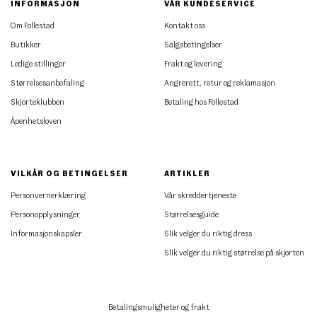
INFORMASJON
VÅR KUNDESERVICE
Om Follestad
Kontakt oss
Butikker
Salgsbetingelser
Ledige stillinger
Frakt og levering
Størrelsesanbefaling
Angrerett, retur og reklamasjon
Skjorteklubben
Betaling hos Follestad
Åpenhetsloven
VILKÅR OG BETINGELSER
ARTIKLER
Personvernerklæring
Vår skreddertjeneste
Personopplysninger
Størrelsesguide
Informasjonskapsler
Slik velger du riktig dress
Slik velger du riktig størrelse på skjorten
Betalingsmuligheter og frakt