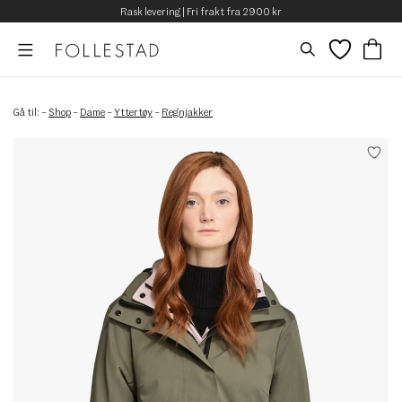
Rask levering | Fri frakt fra 2900 kr
Gå til:
–
Shop
–
Dame
–
Yttertøy
–
Regnjakker