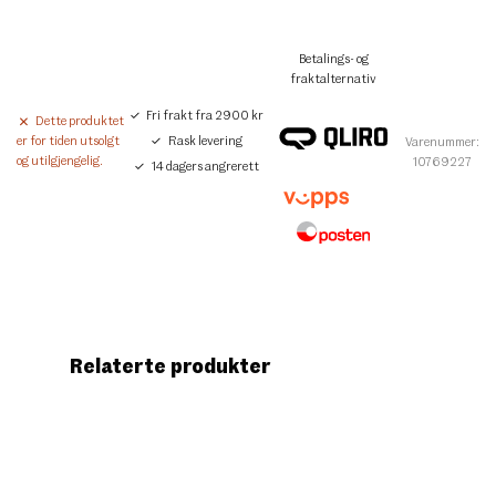
Betalings- og
fraktalternativ
Fri frakt fra 2900 kr
Dette produktet
Rask levering
er for tiden utsolgt
Varenummer:
og utilgjengelig.
10769227
14 dagers angrerett
Relaterte produkter