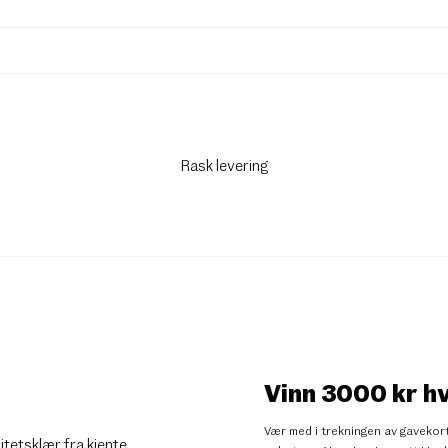
Rask levering
Vinn 3000 kr h
Vær med i trekningen av gavekort
litetsklær fra kjente