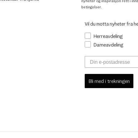
nyheter og inspirasjon rett i i
betingelser
.
Vil du motta nyheter fra h
Herreavdeling
Dameavdeling
Bli med i trekningen