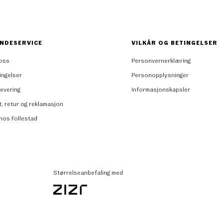
NDESERVICE
VILKÅR OG BETINGELSER
oss
Personvernerklæring
ingelser
Personopplysninger
levering
Informasjonskapsler
t, retur og reklamasjon
 hos Follestad
Størrelseanbefaling med