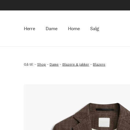
Hovedmeny
Herre
Dame
Home
Salg
Gå til:
–
Shop
–
Dame
–
Blazere & jakker
–
Blazere