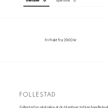
Omtaler
spørsmål
Fri frakt fra 2900 kr
Follestad.no skal sikre at du til enhver tid kan handle kva