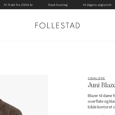
Fri frakt fra 2900 kr
Rask levering
14 dagers angrerett
CAVALIERE
Juni Blaz
Blazer til dame 
overflate og kla
både kontoret o