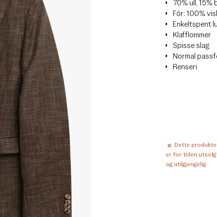
70% ull, 15% b
Fôr: 100% vi
Enkeltspent l
Klafflommer
Spisse slag
Normal pass
Renseri
Dette produkte
er for tiden utsolg
og utilgjengelig.