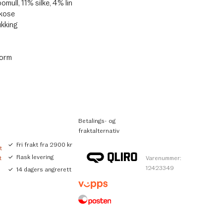
omull, 11% silke, 4% lin
skose
ukking
form
Betalings- og
fraktalternativ
Fri frakt fra 2900 kr
t
Rask levering
t
Varenummer:
12423349
14 dagers angrerett