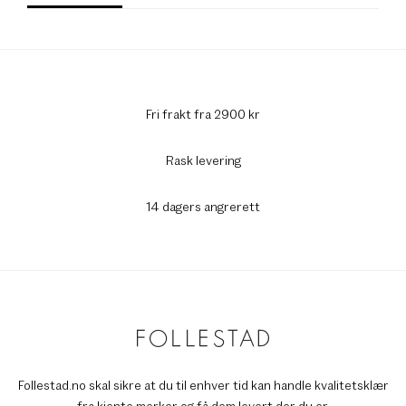
Fri frakt fra 2900 kr
Rask levering
14 dagers angrerett
Follestad.no skal sikre at du til enhver tid kan handle kvalitetsklær
fra kjente merker og få dem levert der du er.