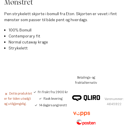
Mønstret
Pen strykelett skjorte i bomull fra Eton. Skjorten er vevet i fint
mønster som passer til både pent og hverdags.
100% Bomull
Contemporary fit
Normal cutaway krage
Strykelett
Betalings- og
fraktalternativ
Fri frakt fra 2900 kr
Dette produktet
Rask levering
er for tiden utsolgt
Varenummer:
og utilgjengelig.
4645922
14 dagers angrerett