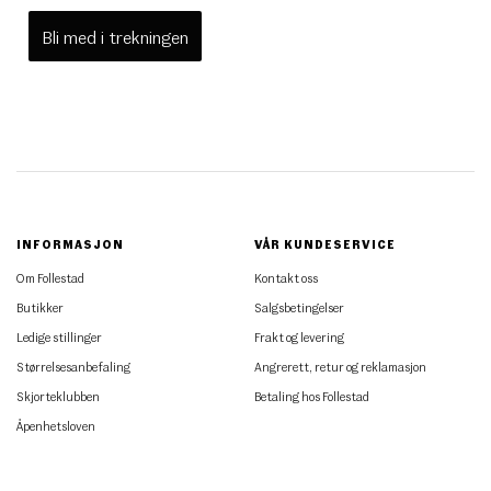
Bli med i trekningen
INFORMASJON
VÅR KUNDESERVICE
Om Follestad
Kontakt oss
Butikker
Salgsbetingelser
Ledige stillinger
Frakt og levering
Størrelsesanbefaling
Angrerett, retur og reklamasjon
Skjorteklubben
Betaling hos Follestad
Åpenhetsloven