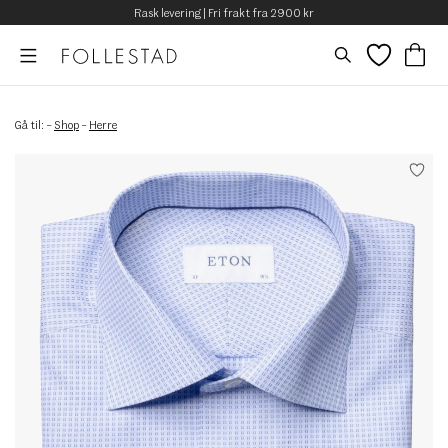
Rask levering | Fri frakt fra 2900 kr
Gå til:
–
Shop
–
Herre