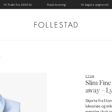
Fri frakt fra 2900 kr
Rask levering
14 dagers angrerett
r
ETON
Slim Fine
away – L
Skjorte fra Eton,
luksuriøs og enk
mønster i hvit o