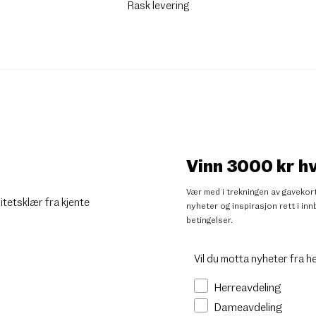
Rask levering
Vinn 3000 kr h
Vær med i trekningen av gavekort
litetsklær fra kjente
nyheter og inspirasjon rett i i
betingelser
.
Vil du motta nyheter fra h
Herreavdeling
Dameavdeling