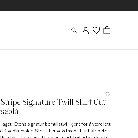
 Stripe Signature Twill Shirt Cut
yseblå
 laget i Etons signatur bomullstwill, kjent for å være lett,
el å vedlikeholde. Stoffet er vevd med et fint stripete
g lyseblå – noe som skaper en allsidig og tidløs skjorte