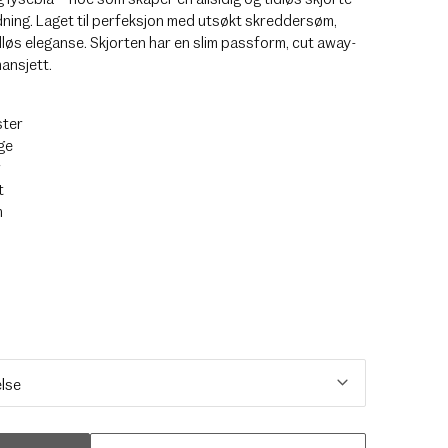
dning. Laget til perfeksjon med utsøkt skreddersøm,
dløs eleganse. Skjorten har en slim passform, cut away-
ansjett.
ster
ge
r
t
m