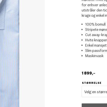
for enhver anle
utstråler den ti
krage og enkel m
100% bomull
Stripete møn
Cut away-kra
Hvite knappe
Enkel mansjet
Slim passfor
Maskinvask
1 899
,–
STØRRELSE