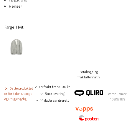
Renseri
Farge:
Hvit
Betalings- og
fraktalternativ
Fri frakt fra 2900 kr
Dette produktet
Rask levering
er for tiden utsolgt
Varenummer:
og utilgjengelig.
10837169
14 dagers angrerett