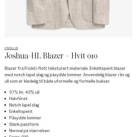
FRISLID
Joshua-HL Blazer – Hvit 010
Blazer fra Frislid i flott teksturert materiale. Enkeltspent blazer
med notch lapel slag og påsydde lommer. Anvendelig blazer i lin og
ull som er kledelig til både uformelle og formelle bukser.
57% lin, 43% ull
Halvfôret
Notch lapel slag
Enkeltspent
Påsydde lommer
Slank passform
Normal på størrelsen
Farge: 010