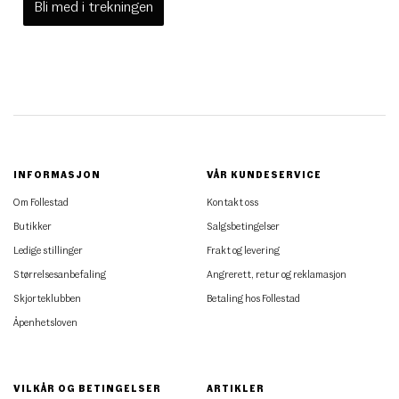
Bli med i trekningen
INFORMASJON
VÅR KUNDESERVICE
Om Follestad
Kontakt oss
Butikker
Salgsbetingelser
Ledige stillinger
Frakt og levering
Størrelsesanbefaling
Angrerett, retur og reklamasjon
Skjorteklubben
Betaling hos Follestad
Åpenhetsloven
VILKÅR OG BETINGELSER
ARTIKLER