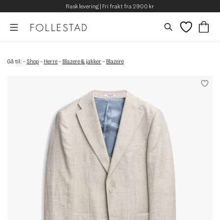
Rask levering | Fri frakt fra 2900 kr
Gå til:
–
Shop
–
Herre
–
Blazere & jakker
–
Blazere