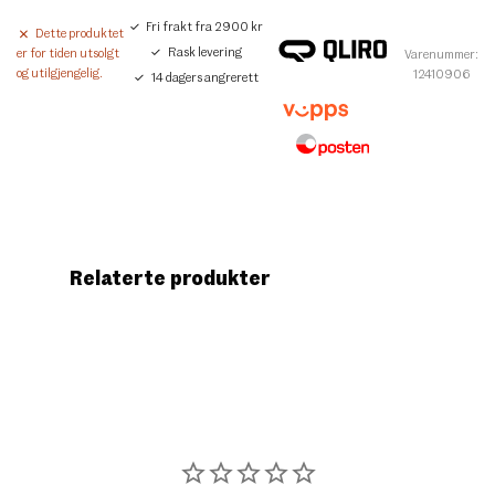
Fri frakt fra 2900 kr
Dette produktet
Rask levering
er for tiden utsolgt
Varenummer:
og utilgjengelig.
12410906
14 dagers angrerett
Relaterte produkter