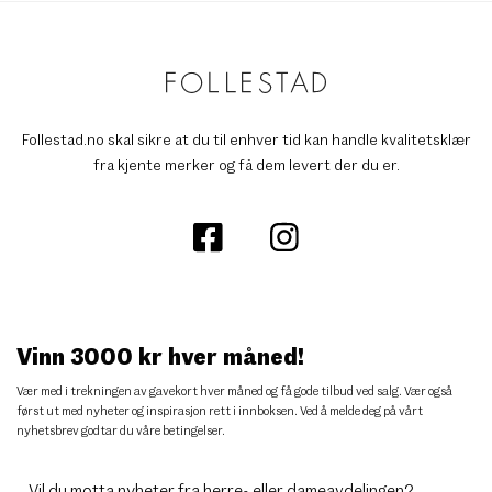
Follestad.no skal sikre at du til enhver tid kan handle kvalitetsklær
fra kjente merker og få dem levert der du er.
Vinn 3000 kr hver måned!
Vær med i trekningen av gavekort hver måned og få gode tilbud ved salg. Vær også
først ut med nyheter og inspirasjon rett i innboksen. Ved å melde deg på vårt
nyhetsbrev godtar du
våre betingelser
.
Vil du motta nyheter fra herre- eller dameavdelingen?