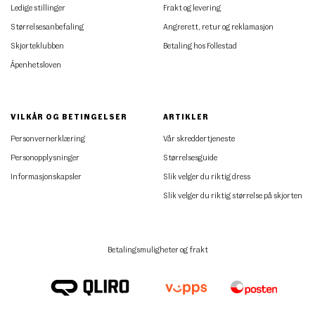
Ledige stillinger
Frakt og levering
Størrelsesanbefaling
Angrerett, retur og reklamasjon
Skjorteklubben
Betaling hos Follestad
Åpenhetsloven
VILKÅR OG BETINGELSER
ARTIKLER
Personvernerklæring
Vår skreddertjeneste
Personopplysninger
Størrelsesguide
Informasjonskapsler
Slik velger du riktig dress
Slik velger du riktig størrelse på skjorten
Betalingsmuligheter og frakt