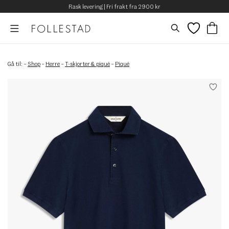
Rask levering | Fri frakt fra 2900 kr
Gå til:
–
Shop
–
Herre
–
T-skjorter & piqué
–
Piqué