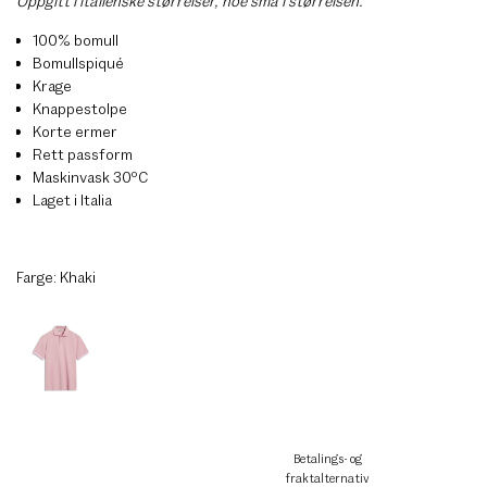
Oppgitt i italienske størrelser, noe små i størrelsen.
100% bomull
Bomullspiqué
Krage
Knappestolpe
Korte ermer
Rett passform
Maskinvask 30ºC
Laget i Italia
Farge:
Khaki
Betalings- og
fraktalternativ