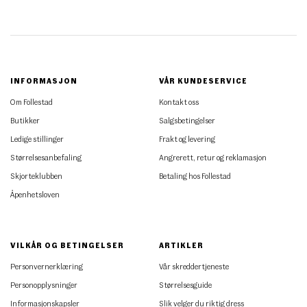
INFORMASJON
VÅR KUNDESERVICE
Om Follestad
Kontakt oss
Butikker
Salgsbetingelser
Ledige stillinger
Frakt og levering
Størrelsesanbefaling
Angrerett, retur og reklamasjon
Skjorteklubben
Betaling hos Follestad
Åpenhetsloven
VILKÅR OG BETINGELSER
ARTIKLER
Personvernerklæring
Vår skreddertjeneste
Personopplysninger
Størrelsesguide
Informasjonskapsler
Slik velger du riktig dress