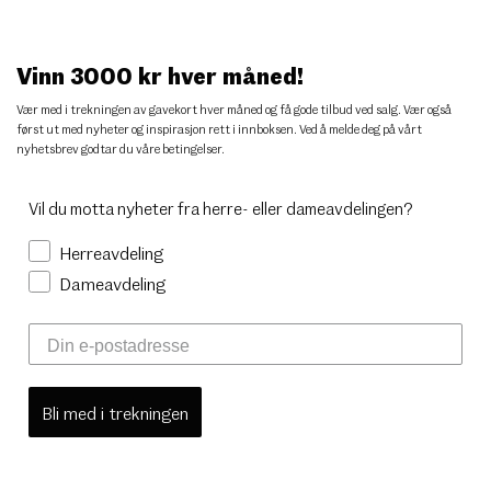
Vinn 3000 kr hver måned!
Vær med i trekningen av gavekort hver måned og få gode tilbud ved salg. Vær også
først ut med nyheter og inspirasjon rett i innboksen. Ved å melde deg på vårt
nyhetsbrev godtar du
våre betingelser
.
Vil du motta nyheter fra herre- eller dameavdelingen?
Herreavdeling
Dameavdeling
Bli med i trekningen