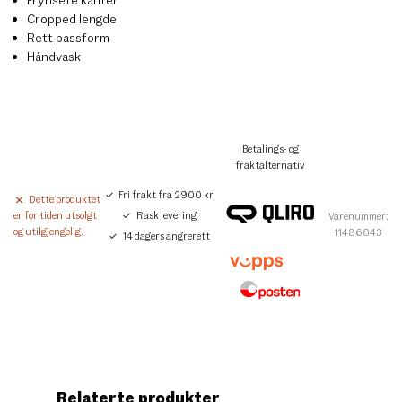
Cropped lengde
Rett passform
Håndvask
Betalings- og
fraktalternativ
Fri frakt fra 2900 kr
Dette produktet
Rask levering
er for tiden utsolgt
Varenummer:
og utilgjengelig.
11486043
14 dagers angrerett
Relaterte produkter