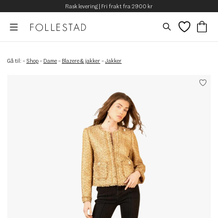
Rask levering | Fri frakt fra 2900 kr
Gå til:
–
Shop
–
Dame
–
Blazere & jakker
–
Jakker