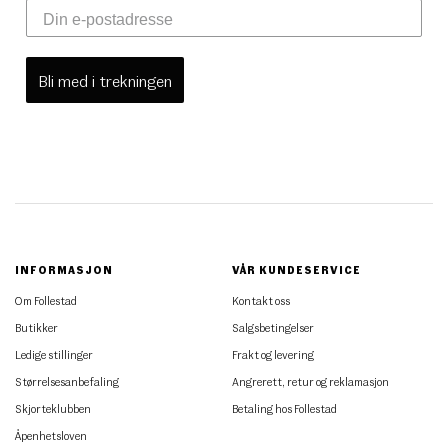
Bli med i trekningen
INFORMASJON
VÅR KUNDESERVICE
Om Follestad
Kontakt oss
Butikker
Salgsbetingelser
Ledige stillinger
Frakt og levering
Størrelsesanbefaling
Angrerett, retur og reklamasjon
Skjorteklubben
Betaling hos Follestad
Åpenhetsloven