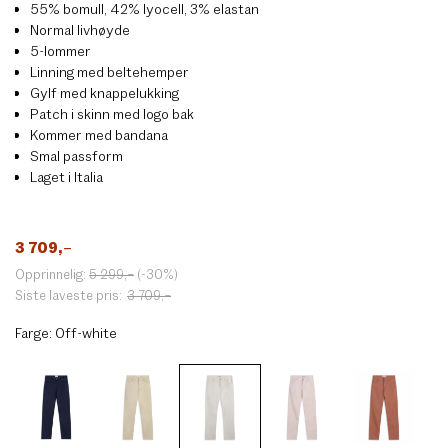
55% bomull, 42% lyocell, 3% elastan
Normal livhøyde
5-lommer
Linning med beltehemper
Gylf med knappelukking
Patch i skinn med logo bak
Kommer med bandana
Smal passform
Laget i Italia
3 709
,–
Opprinnelig:
5 299
,–
(-30%)
Siste laveste pris:
3 709
,–
Farge:
Off-white