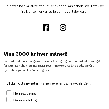
Follestad.no skal sikre at du til enhver tid kan handle kvalitetsklær
fra kjente merker og få dem levert der du er.
Vinn 3000 kr hver måned!
Vær med i trekningen av gavekort hver måned og få gode tilbud ved salg. Vær også
først ut med nyheter og inspirasjon rett i innboksen. Ved å melde deg på vårt
nyhetsbrev godtar du
våre betingelser
.
Vil du motta nyheter fra herre- eller dameavdelingen?
Herreavdeling
Dameavdeling