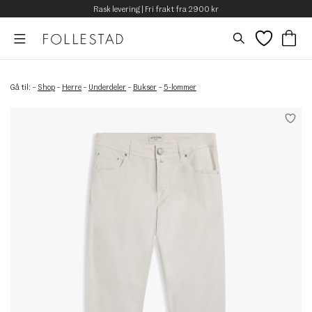
Rask levering | Fri frakt fra 2900 kr
Gå til:
–
Shop
–
Herre
–
Underdeler
–
Bukser
–
5-lommer