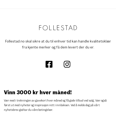
Follestad.no skal sikre at du til enhver tid kan handle kvalitetsklær
fra kjente merker og få dem levert der du er.
Vinn 3000 kr hver måned!
Vær med i trekningen av gavekort hver måned og få gode tilbud ved salg. Vær også
først ut med nyheter og inspirasjon rett i innboksen. Ved å melde deg på vårt
nyhetsbrev godtar du
våre betingelser
.