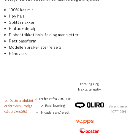
100% kasjmir
Høy hals
Splitt i nakken
Pintuck-detalj
Ribbestrikket hals, fald og mansjetter
Rett passform
Modellen bruker størrelse S
Håndvask
Betalings- og
fraktalternativ
Fri frakt fra 2900 kr
Dette produktet
Rask levering
er for tiden utsolgt
Varenummer:
og utilgjengelig.
10774594
14 dagers angrerett