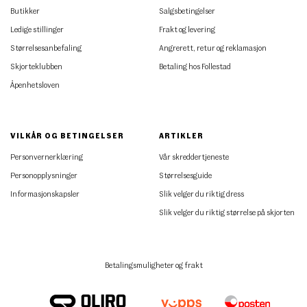
Butikker
Salgsbetingelser
Ledige stillinger
Frakt og levering
Størrelsesanbefaling
Angrerett, retur og reklamasjon
Skjorteklubben
Betaling hos Follestad
Åpenhetsloven
VILKÅR OG BETINGELSER
ARTIKLER
Personvernerklæring
Vår skreddertjeneste
Personopplysninger
Størrelsesguide
Informasjonskapsler
Slik velger du riktig dress
Slik velger du riktig størrelse på skjorten
Betalingsmuligheter og frakt