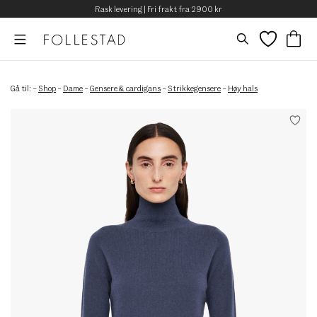
Rask levering | Fri frakt fra 2900 kr
Gå til:
–
Shop
–
Dame
–
Gensere & cardigans
–
Strikkegensere
–
Høy hals