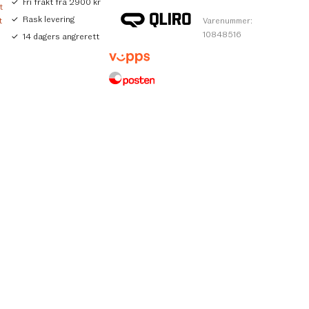
Fri frakt fra 2900 kr
t
Rask levering
t
Varenummer:
10848516
14 dagers angrerett