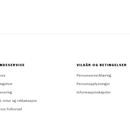
NDESERVICE
VILKÅR OG BETINGELSER
oss
Personvernerklæring
ingelser
Personopplysninger
levering
Informasjonskapsler
t, retur og reklamasjon
 hos Follestad