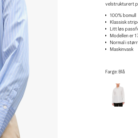
velstrukturert p
100% bomull
Klassisk stri
Litt løs pass
Modellen er 1
Normal i stør
Maskinvask
Farge:
Blå