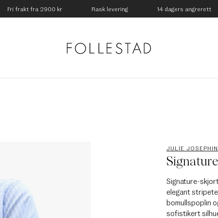
Fri frakt fra 2900 kr
Rask levering
14 dagers angrerett
JULIE JOSEPHI
Signature
Signature-skjort
elegant stripete 
bomullspoplin o
sofistikert silh