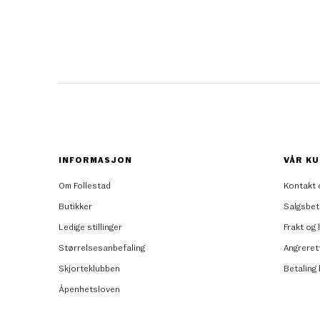
INFORMASJON
VÅR KU
Om Follestad
Kontakt 
Butikker
Salgsbet
Ledige stillinger
Frakt og 
Størrelsesanbefaling
Angreret
Skjorteklubben
Betaling
Åpenhetsloven