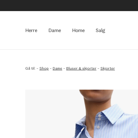
Hovedmeny
Herre
Dame
Home
Salg
Gå til:
–
Shop
–
Dame
–
Bluser & skjorter
–
Skjorter