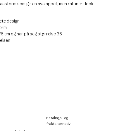
assform som gir en avslappet, men raffinert look.
pete design
form
76 cm og har på seg størrelse 36
relsen
Betalings- og
fraktalternativ