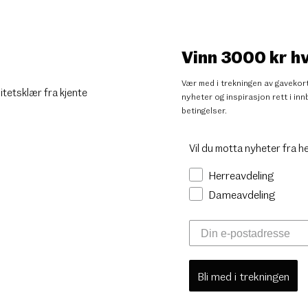
Vinn 3000 kr h
Vær med i trekningen av gavekort
litetsklær fra kjente
nyheter og inspirasjon rett i i
betingelser
.
Vil du motta nyheter fra h
Herreavdeling
Dameavdeling
Bli med i trekningen