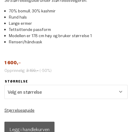
Se størrelsesguide under størrelsesvelgeren.
70% bomull, 30% kashmir
Rund hals
Lange ermer
Tettsittende passform
Modellen er 178 cm høy og bruker størrelse 1
Renseri/håndvask
1 600
,–
Opprinnelig:
3 199
,–
(-50%)
STØRRELSE
Størrelsesguide
Legg i handlekurven