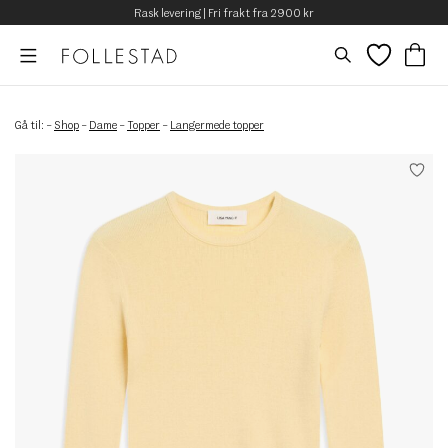
Rask levering | Fri frakt fra 2900 kr
Gå til:
–
Shop
–
Dame
–
Topper
–
Langermede topper