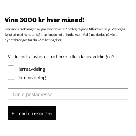
Vinn 3000 kr hver måned!
Vær med i trekningen av gavekort hver måned og få gode tilbud ved salg. Vær også
først ut med nyheter og inspirasjon rett i innboksen. Ved å melde deg på vårt
nyhetsbrev godtar du
våre betingelser
.
Vil du motta nyheter fra herre- eller dameavdelingen?
Herreavdeling
Dameavdeling
Bli med i trekningen