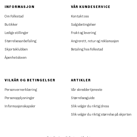
INFORMASJON
VÅR KUNDESERVICE
Om Follestad
Kontakt oss
Butikker
Salgsbetingelser
Ledige stillinger
Frakt og levering
Størrelsesanbefaling
Angrerett, retur og reklamasjon
Skjorteklubben
Betaling hos Follestad
Åpenhetsloven
VILKÅR OG BETINGELSER
ARTIKLER
Personvernerklæring
Vår skreddertjeneste
Personopplysninger
Størrelsesguide
Informasjonskapsler
Slik velger du riktig dress
Slik velger du riktig størrelse på skjorten