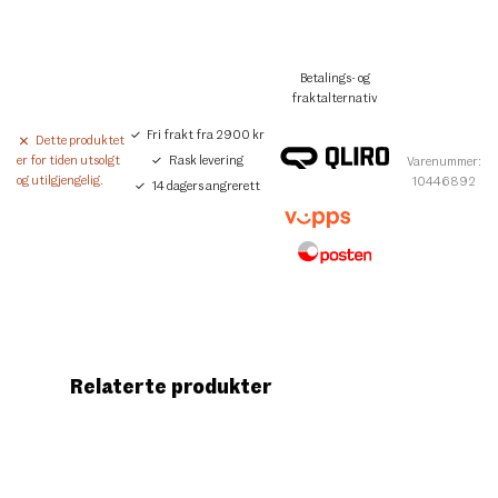
Betalings- og
fraktalternativ
Fri frakt fra 2900 kr
Dette produktet
Rask levering
er for tiden utsolgt
Varenummer:
og utilgjengelig.
10446892
14 dagers angrerett
Relaterte produkter