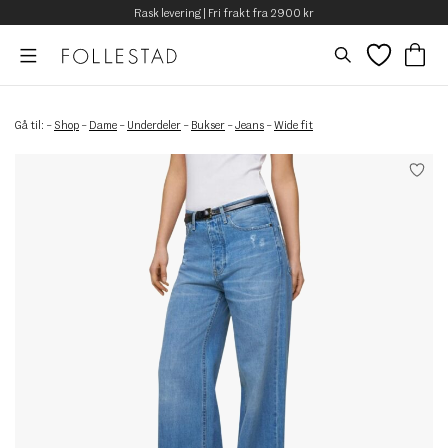
Rask levering | Fri frakt fra 2900 kr
Gå til:
–
Shop
–
Dame
–
Underdeler
–
Bukser
–
Jeans
–
Wide fit