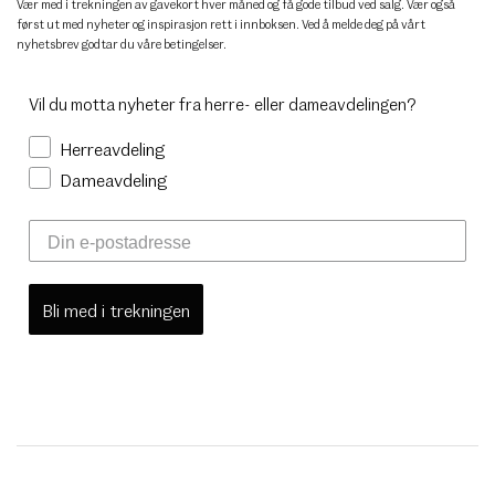
Vær med i trekningen av gavekort hver måned og få gode tilbud ved salg. Vær også
først ut med nyheter og inspirasjon rett i innboksen. Ved å melde deg på vårt
nyhetsbrev godtar du
våre betingelser
.
Vil du motta nyheter fra herre- eller dameavdelingen?
Herreavdeling
Dameavdeling
Bli med i trekningen