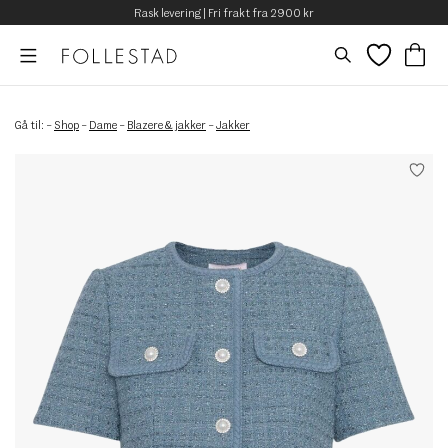
Rask levering | Fri frakt fra 2900 kr
Gå til:
–
Shop
–
Dame
–
Blazere & jakker
–
Jakker