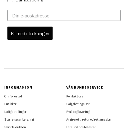
Bli med i trekningen
INFORMASJON
VÅR KUNDESERVICE
Om Follestad
Kontakt oss
Butikker
Salgsbetingelser
Ledige stillinger
Frakt og levering
Størrelsesanbefaling
Angrerett, retur og reklamasjon
Skjorteklubben
Betaling hos Follestad