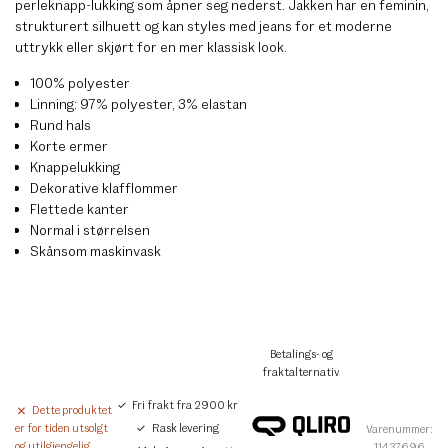
perleknapp-lukking som åpner seg nederst. Jakken har en feminin,
strukturert silhuett og kan styles med jeans for et moderne
uttrykk eller skjørt for en mer klassisk look.
100% polyester
Linning: 97% polyester, 3% elastan
Rund hals
Korte ermer
Knappelukking
Dekorative klafflommer
Flettede kanter
Normal i størrelsen
Skånsom maskinvask
Betalings- og
fraktalternativ
Fri frakt fra 2900 kr
Dette produktet
Rask levering
er for tiden utsolgt
Varenummer:
og utilgjengelig.
11437696