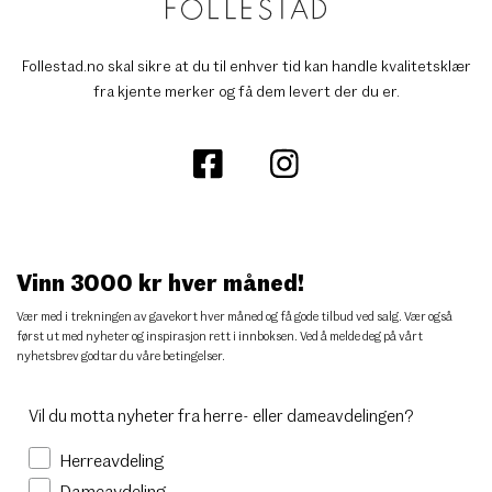
Follestad.no skal sikre at du til enhver tid kan handle kvalitetsklær
fra kjente merker og få dem levert der du er.
Vinn 3000 kr hver måned!
Vær med i trekningen av gavekort hver måned og få gode tilbud ved salg. Vær også
først ut med nyheter og inspirasjon rett i innboksen. Ved å melde deg på vårt
nyhetsbrev godtar du
våre betingelser
.
Vil du motta nyheter fra herre- eller dameavdelingen?
Herreavdeling
Dameavdeling