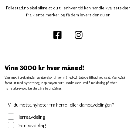
Follestad.no skal sikre at du til enhver tid kan handle kvalitetsklær
fra kjente merker og få dem levert der du er.
Vinn 3000 kr hver måned!
Vær med i trekningen av gavekort hver måned og få gode tilbud ved salg. Vær også
først ut med nyheter og inspirasjon rett i innboksen. Ved å melde deg på vårt
nyhetsbrev godtar du
våre betingelser
.
Vil du motta nyheter fra herre- eller dameavdelingen?
Herreavdeling
Dameavdeling