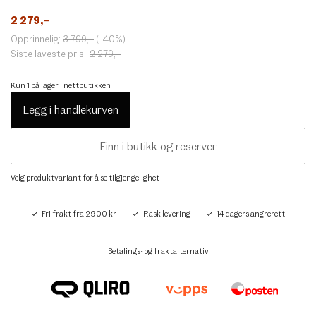
2 279
,–
Opprinnelig:
3 799
,–
(-40%)
Siste laveste pris:
2 279
,–
Kun 1 på lager i nettbutikken
Legg i handlekurven
Finn i butikk og reserver
Velg produktvariant for å se tilgjengelighet
Fri frakt fra 2900 kr
Rask levering
14 dagers angrerett
Betalings- og fraktalternativ