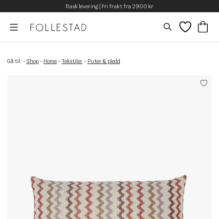
Rask levering | Fri frakt fra 2900 kr
Gå til:
–
Shop
–
Home
–
Tekstiler
–
Puter & pledd