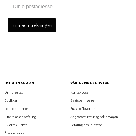
Bli med i trekningen
INFORMASJON
VÅR KUNDESERVICE
Om Follestad
Kontakt oss
Butikker
Salgsbetingelser
Ledige stillinger
Frakt og levering
Størrelsesanbefaling
Angrerett, retur og reklamasjon
Skjorteklubben
Betaling hos Follestad
Åpenhetsloven