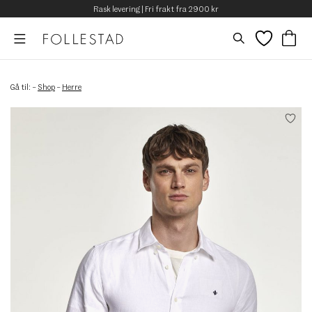
Rask levering | Fri frakt fra 2900 kr
Gå til:
–
Shop
–
Herre