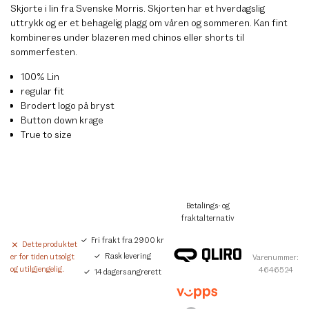
Skjorte i lin fra Svenske Morris. Skjorten har et hverdagslig
uttrykk og er et behagelig plagg om våren og sommeren. Kan fint
kombineres under blazeren med chinos eller shorts til
sommerfesten.
100% Lin
regular fit
Brodert logo på bryst
Button down krage
True to size
Betalings- og
fraktalternativ
Fri frakt fra 2900 kr
Dette produktet
Rask levering
er for tiden utsolgt
Varenummer:
og utilgjengelig.
4646524
14 dagers angrerett