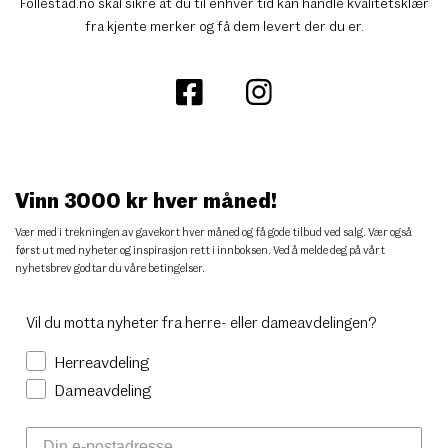
Follestad.no skal sikre at du til enhver tid kan handle kvalitetsklær
fra kjente merker og få dem levert der du er.
Vinn 3000 kr hver måned!
Vær med i trekningen av gavekort hver måned og få gode tilbud ved salg. Vær også
først ut med nyheter og inspirasjon rett i innboksen. Ved å melde deg på vårt
nyhetsbrev godtar du
våre betingelser
.
Vil du motta nyheter fra herre- eller dameavdelingen?
Herreavdeling
Dameavdeling