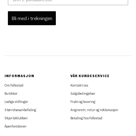
Bli med i trekningen
INFORMASJON
VÅR KUNDESERVICE
Om Follestad
Kontakt oss
Butikker
Salgsbetingelser
Ledige stillinger
Frakt og levering
Størrelsesanbefaling
Angrerett, retur og reklamasjon
Skjorteklubben
Betaling hos Follestad
Åpenhetsloven