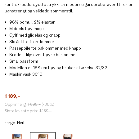
rent, skreddersydd uttrykk. En moderne garderobefavoritt for en
uanstrengt og velkledd sommerstil.
98% bomull, 2% elastan
Middels høy midje
Gylf med glidelås og knapp
Skråstilte frontlommer
Passepoilerte baklommer med knapp
Brodert lilje over høyre baklomme
Smal passform
Modellen er 188 cm høy og bruker størrelse 32/32
Maskinvask 30ºC
1 189
,–
Opprinnelig:
1 699
,–
(-30%)
Siste laveste pris:
1 189
,–
Farge:
Hvit