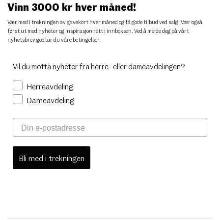
Vinn 3000 kr hver måned!
Vær med i trekningen av gavekort hver måned og få gode tilbud ved salg. Vær også
først ut med nyheter og inspirasjon rett i innboksen. Ved å melde deg på vårt
nyhetsbrev godtar du
våre betingelser
.
Vil du motta nyheter fra herre- eller dameavdelingen?
Herreavdeling
Dameavdeling
Bli med i trekningen