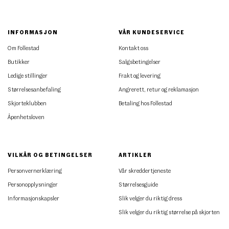
INFORMASJON
VÅR KUNDESERVICE
Om Follestad
Kontakt oss
Butikker
Salgsbetingelser
Ledige stillinger
Frakt og levering
Størrelsesanbefaling
Angrerett, retur og reklamasjon
Skjorteklubben
Betaling hos Follestad
Åpenhetsloven
VILKÅR OG BETINGELSER
ARTIKLER
Personvernerklæring
Vår skreddertjeneste
Personopplysninger
Størrelsesguide
Informasjonskapsler
Slik velger du riktig dress
Slik velger du riktig størrelse på skjorten