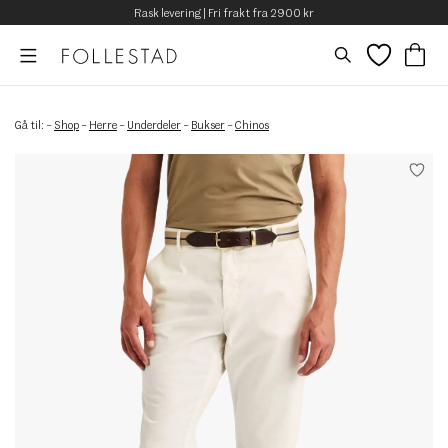
Rask levering | Fri frakt fra 2900 kr
Gå til:
–
Shop
–
Herre
–
Underdeler
–
Bukser
–
Chinos