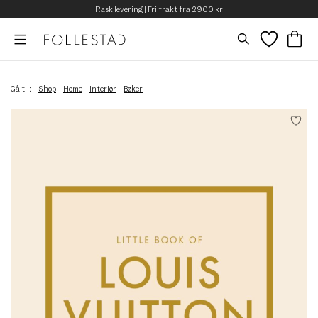
Rask levering | Fri frakt fra 2900 kr
Gå til:
–
Shop
–
Home
–
Interiør
–
Bøker