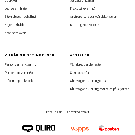
Butikker
Salgsbetingelser
Ledige stillinger
Frakt og levering
Størrelsesanbefaling
Angrerett, retur og reklamasjon
Skjorteklubben
Betaling hos Follestad
Åpenhetsloven
VILKÅR OG BETINGELSER
ARTIKLER
Personvernerklæring
Vår skreddertjeneste
Personopplysninger
Størrelsesguide
Informasjonskapsler
Slik velger du riktig dress
Slik velger du riktig størrelse på skjorten
Betalingsmuligheter og frakt