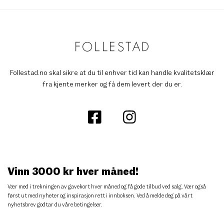
Follestad.no skal sikre at du til enhver tid kan handle kvalitetsklær
fra kjente merker og få dem levert der du er.
Vinn 3000 kr hver måned!
Vær med i trekningen av gavekort hver måned og få gode tilbud ved salg. Vær også
først ut med nyheter og inspirasjon rett i innboksen. Ved å melde deg på vårt
nyhetsbrev godtar du
våre betingelser
.