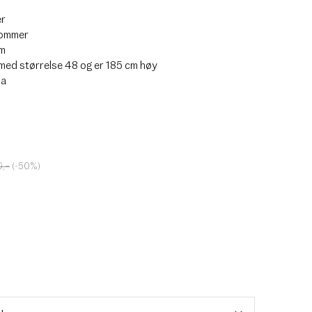
r
lommer
rm
med størrelse 48 og er 185 cm høy
ia
9
,–
(-50%)