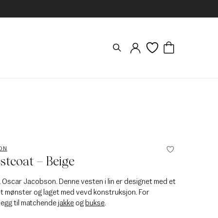
ON
stcoat – Beige
ra Oscar Jacobson. Denne vesten i lin er designet med et
et mønster og laget med vevd konstruksjon. For
legg til matchende
jakke
og
bukse
.