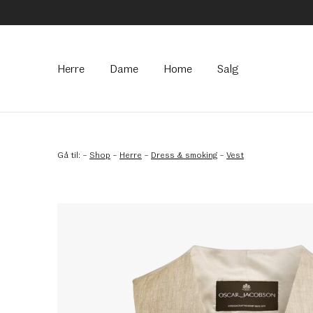
Hovedmeny
Herre
Dame
Home
Salg
Gå til:
–
Shop
–
Herre
–
Dress & smoking
–
Vest