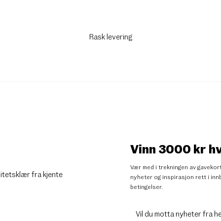
Rask levering
Vinn 3000 kr h
Vær med i trekningen av gavekort
litetsklær fra kjente
nyheter og inspirasjon rett i i
betingelser
.
Vil du motta nyheter fra h