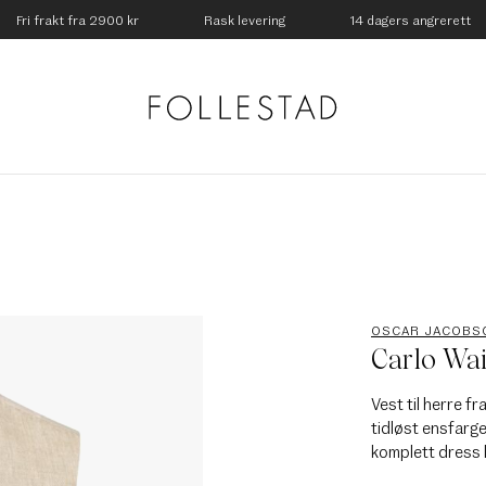
Fri frakt fra 2900 kr
Rask levering
14 dagers angrerett
OSCAR JACOBS
Carlo Wai
Vest til herre f
tidløst ensfarg
komplett dress 