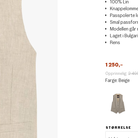
100% Lin
Knappelomme
Passpolerte 
Smal passfo
Modellen går 
Laget i Bulgar
Rens
1 250
,–
Opprinnelig:
2 49
Farge:
Beige
STØRRELSE