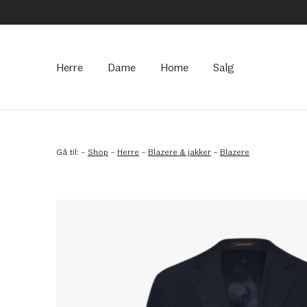
Hovedmeny
Herre
Dame
Home
Salg
Gå til:
–
Shop
–
Herre
–
Blazere & jakker
–
Blazere