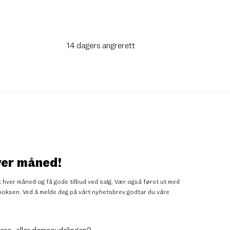
14 dagers angrerett
ver måned!
 hver måned og få gode tilbud ved salg. Vær også først ut med
nnboksen. Ved å melde deg på vårt nyhetsbrev godtar du
våre
erre- eller dameavdelingen?