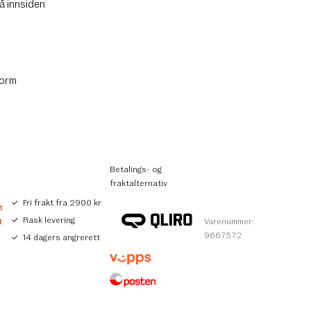
å innsiden
form
Betalings- og
fraktalternativ
Fri frakt fra 2900 kr
t
Rask levering
t
Varenummer:
9667572
14 dagers angrerett