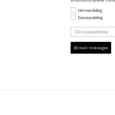
Herreavdeling
Dameavdeling
Bli med i trekningen