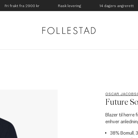
Fri frakt fra 2900 kr
Rask levering
14 dagers angrerett
OSCAR JACOBS
Future So
Blazer til herre 
enhver anledning
38% Bomull, 