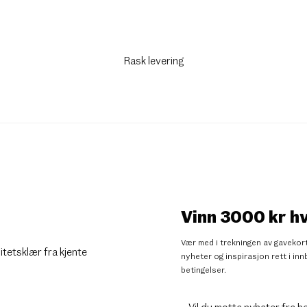
Rask levering
Vinn 3000 kr h
Vær med i trekningen av gavekort
litetsklær fra kjente
nyheter og inspirasjon rett i i
betingelser
.
Vil du motta nyheter fra h