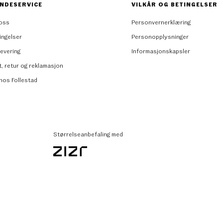
NDESERVICE
VILKÅR OG BETINGELSER
oss
Personvernerklæring
ingelser
Personopplysninger
levering
Informasjonskapsler
t, retur og reklamasjon
 hos Follestad
Størrelseanbefaling med