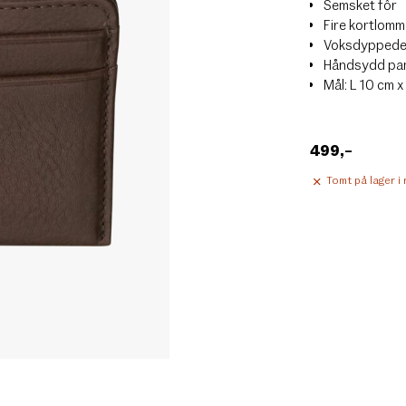
Semsket fôr
Fire kortlomm
Voksdyppede 
Håndsydd pa
Mål: L 10 cm x
499
,–
Tomt på lager i