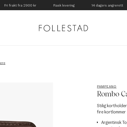
Fri frakt fra 2900 kr
Rask levering
14 dagers angrerett
ere
PAMPEANO
Rombo Car
Stilig kortholde
fire kortlommer
Argentinsk To