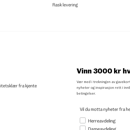
Rask levering
Vinn 3000 kr h
Vær med i trekningen av gavekort
litetsklær fra kjente
nyheter og inspirasjon rett i i
betingelser
.
Vil du motta nyheter fra h
Herreavdeling
Dameavdeling