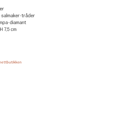
er
salmaker-tråder
mpa-diamant
 H 7,5 cm
 nettbutikken