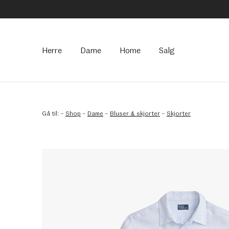
Hovedmeny
Herre
Dame
Home
Salg
Gå til:
–
Shop
–
Dame
–
Bluser & skjorter
–
Skjorter