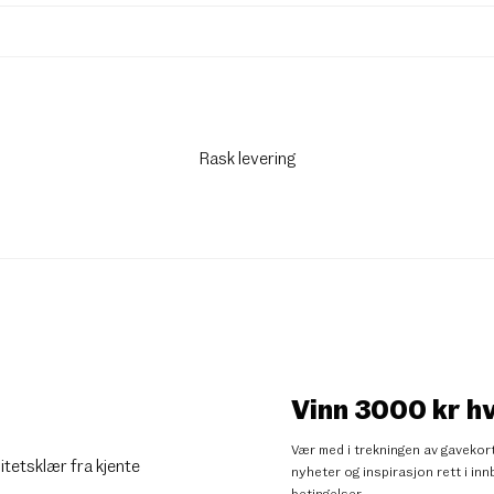
Rask levering
Vinn 3000 kr h
Vær med i trekningen av gavekort
litetsklær fra kjente
nyheter og inspirasjon rett i i
betingelser
.