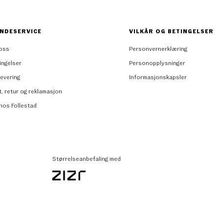
NDESERVICE
VILKÅR OG BETINGELSER
oss
Personvernerklæring
ingelser
Personopplysninger
levering
Informasjonskapsler
t, retur og reklamasjon
 hos Follestad
Størrelseanbefaling med