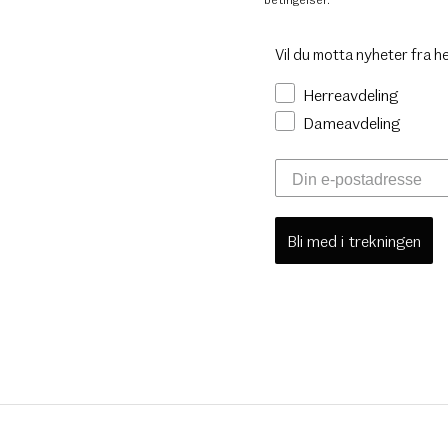
Vil du motta nyheter fra h
Herreavdeling
Dameavdeling
Bli med i trekningen