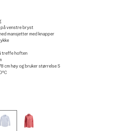
g
 på venstre bryst
med mansjetter med knapper
tykke
å treffe hoften
m
78 cm høy og bruker størrelse S
30ºC