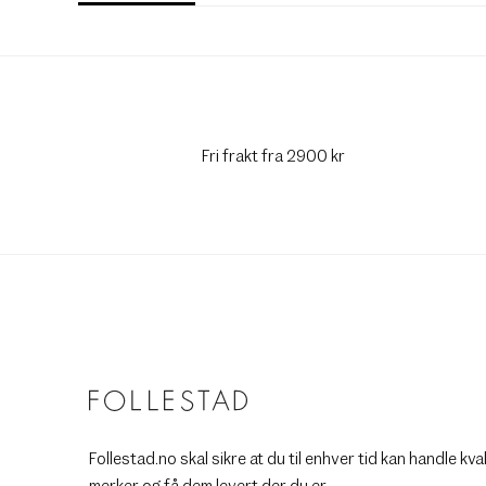
Fri frakt fra 2900 kr
Follestad.no skal sikre at du til enhver tid kan handle kva
merker og få dem levert der du er.