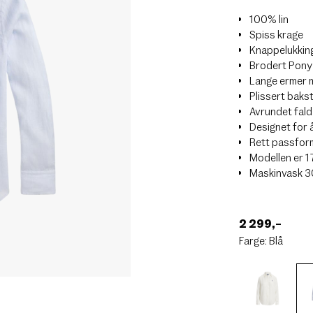
100% lin
Spiss krage
Knappelukkin
Brodert Pony
Lange ermer 
Plissert baks
Avrundet fald
Designet for 
Rett passfor
Modellen er 1
Maskinvask 
2 299
,–
Farge:
Blå