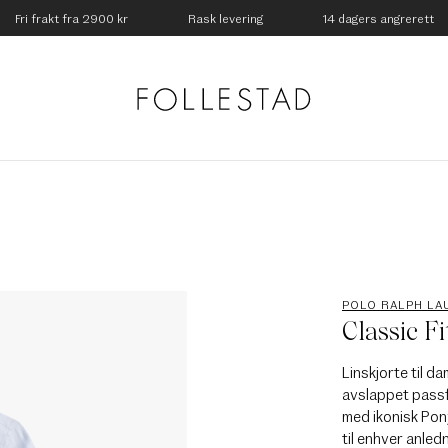
Fri frakt fra 2900 kr
Rask levering
14 dagers angrerett
POLO RALPH LA
Classic Fi
Linskjorte til d
avslappet passf
med ikonisk Pon
til enhver anledn